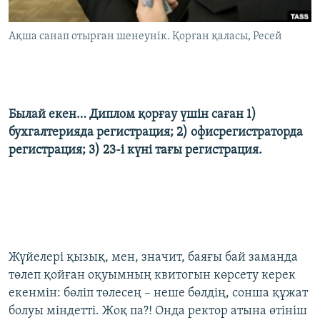
ЖАЗЫЛЫҢЫЗ
Ақша санап отырған шенеунік. Қорған қаласы, Ресей
Басқа тілдерде
Былай екен… Диплом қорғау үшін саған 1)
бухгалтерияда регистрация; 2) офисрегистраторда
регистрация; 3) 23-і күні тағы регистрация.
Жүйелері қызық, мен, значит, баяғы бай заманда
төлеп қойған оқуымның квитогын көрсету керек
екенмін: бөліп төлесең – неше бөлдің, сонша құжат
болуы міндетті. Жоқ па?! Онда ректор атына өтініш