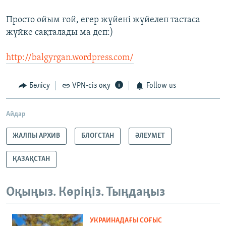
Просто ойым ғой, егер жүйені жүйелеп тастаса
жүйке сақталады ма деп:)
http://balgyrgan.wordpress.com/
Бөлісу
VPN-сіз оқу
Follow us
Айдар
ЖАЛПЫ АРХИВ
БЛОГСТАН
ӘЛЕУМЕТ
ҚАЗАҚСТАН
Оқыңыз. Көріңіз. Тыңдаңыз
УКРАИНАДАҒЫ СОҒЫС