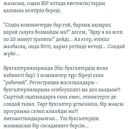
жазасың, содан БІР аптада кветокты/тарды
қалпына келтіріп береді.
“Сіздің компьютерде бар ғой, барлық ақпарат,
қарай салуға болмайды ма?” десем, “Буду я на всех
по 20 минут тратить!” дейді… Ал егер, өтініш
жазбасаң, онда бітті, қарыз ретінде кетеді… Сондай
жүйе…
Бухгалтерияларында (бас бухгалтердің жеке
кабинеті бар) 3 компьютер тұр: біреуі ғана
“рабочий”. Регистрация жасатқандары –
бухгалтерияларына сенбеушілігі ма деп қалдым?!
Сырттай оқитындарға ғана емес, очниктерге де
сондай талап. Төрт бухгалтер ұстағанша, бір жақсы
программа сатып алмайды ма?!
Автоматтандырылған… Үш бухгалтердің
жалақысын бір сисадминге берсін…