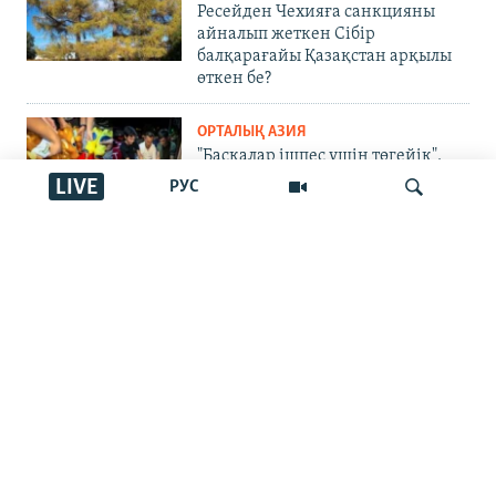
Ресейден Чехияға санкцияны
айналып жеткен Сібір
балқарағайы Қазақстан арқылы
өткен бе?
ОРТАЛЫҚ АЗИЯ
"Басқалар ішпес үшін төгейік".
Қырғызстандағы арақ төгу
LIVE
РУС
челленджі: Ақша шашу ма әлде
жамандықпен күрес пе?
УКРАИНАДАҒЫ СОҒЫС
İздеу
Екатеринбургтегі жарылыс,
Татарстанға жеткен дрондар,
Запорожьедегі тіршілік | Cоғыс
жаңалықтары
ЖАЗЫЛЫҢЫЗ