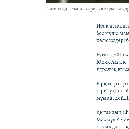
Натанз қаласында ядролық зауытты қор
Ирак астанасы
бес мүше мем
келіссөздері 
Бұған дейін 
Юкия Амано "
ядролық нысан
Бірқатар сар
кіргізудің қ
мүмкін дейді
Қытайдың Chin
Махмұд Ахме
қауымдастықт