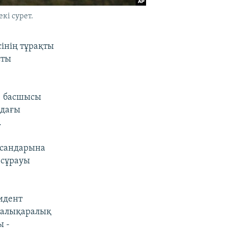
кі сурет.
сінің тұрақты
сты
) басшысы
ндағы
.
ысандарына
 сұрауы
зидент
халықаралық
ы -