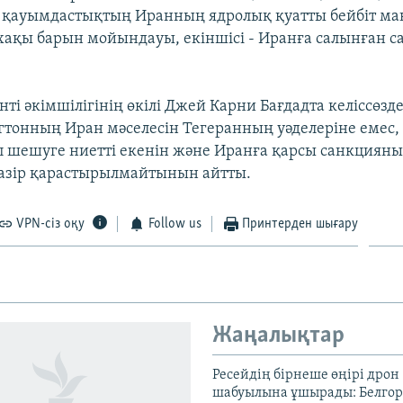
қауымдастықтың Иранның ядролық қуатты бейбіт ма
хақы барын мойындауы, екіншісі - Иранға салынған 
ті әкімшілігінің өкілі Джей Карни Бағдадта келіссөзд
тонның Иран мәселесін Тегеранның уәделеріне емес,
ап шешуге ниетті екенін және Иранға қарсы санкциян
қазір қарастырылмайтынын айтты.
VPN-сіз оқу
Follow us
Принтерден шығару
Жаңалықтар
Ресейдің бірнеше өңірі дрон
шабуылына ұшырады: Белгоро