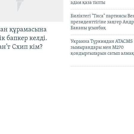
адам қаза тапты
Биліктегі "Тиса" партиясы В
президенттігіне заңгер Анд
Баканы ұсынбақ
тан құрамасына
к бапкер келді.
Украина Түркиядан ATACMS
н’т Схип кім?
зымырандары мен M270
қондырғыларын сатып алмақ
Украина Ресейдің Самара об
Краснодар аймағындағы мұ
зауытына шабуылдады
АҚШ сенаты Ресейге санкция
"Линдси Грэм заң жобасын" 
YouTube видеохостинг қызмет
община" ұйымының екі арн
ен әйелдерінің