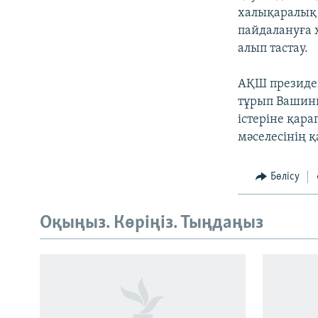
халықаралық 
пайдалануға 
алып тастау.
АҚШ президен
тұрып Вашинг
істеріне қар
мәселесінің 
Бөлісу
Оқыңыз. Көріңіз. Тыңдаңыз
Русский