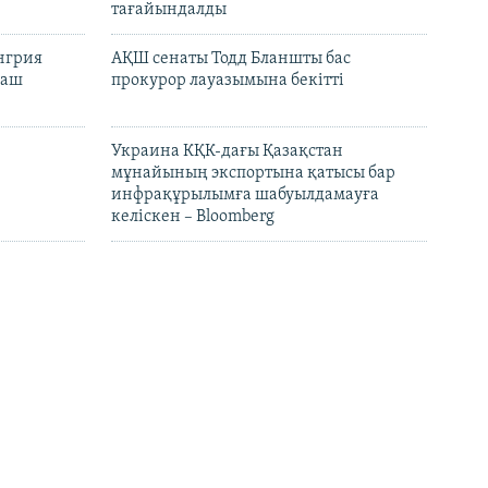
тағайындалды
енгрия
АҚШ сенаты Тодд Бланшты бас
раш
прокурор лауазымына бекітті
Украина КҚК-дағы Қазақстан
мұнайының экспортына қатысы бар
инфрақұрылымға шабуылдамауға
келіскен – Bloomberg
лысы мен
Қайрат Сатыбалдыға тиесілі "Байсат"
най
базары бір жылдан кейін аукционда
сатылды
 салатын
Wildberries қоймаларының бір бөлігін
мақұлдады
"Қазақстан, Өзбекстан және Беларуське
көшірмек"
і "Русская
Орталық Азия 2025 жылы әлемде
асын
туризм ең жылдам өскен өңір атанды