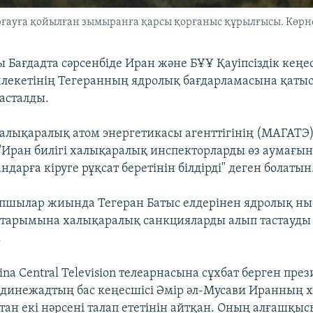
ғауға қойылған зымыранға қарсы қорғаныс құрылғысы. Көрне
 Бағдадта сәрсенбіде Иран және БҰҰ Қауіпсіздік кеңе
лекетінің Тегеранның ядролық бағдарламасына қаты
басталды.
Халықаралық атом энергетикасы агенттігінің (МАГАТЭ
Иран билігі халықаралық инспекторларды өз аумағы
дарға кіруге рұқсат беретінін білдірді" деген болатын
апшылар жиында Тегеран Батыс елдерінен ядролық н
айтарымына халықаралық санкцияларды алып тастауды
.
a Central Television телеарнасына сұхбат берген пре
динежадтың бас кеңесшісі Әмір әл-Мусави Иранның 
ан екі нәрсені талап ететінін айтқан. Оның алғашқыс