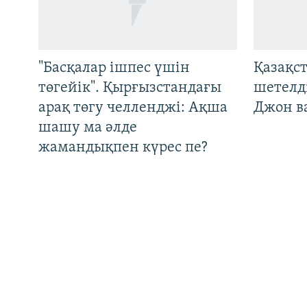
ЖАЗЫЛЫҢЫЗ
"Басқалар ішпес үшін
Қазақс
төгейік". Қырғызстандағы
шетелді
арақ төгу челленджі: Ақша
Джон ва
Басқа тілдерде
шашу ма әлде
жамандықпен күрес пе?
"Еркектер күйеу болудың
Түркім