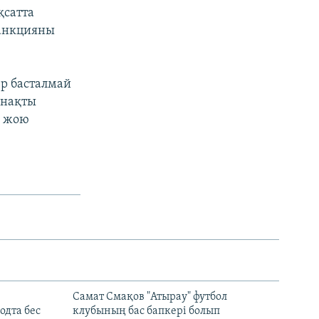
қсатта
санкцияны
ер басталмай
 нақты
ы жою
Самат Смақов "Атырау" футбол
дта бес
клубының бас бапкері болып