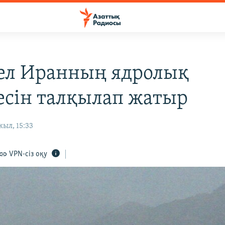
ел Иранның ядролық
есін талқылап жатыр
ыл, 15:33
VPN-сіз оқу