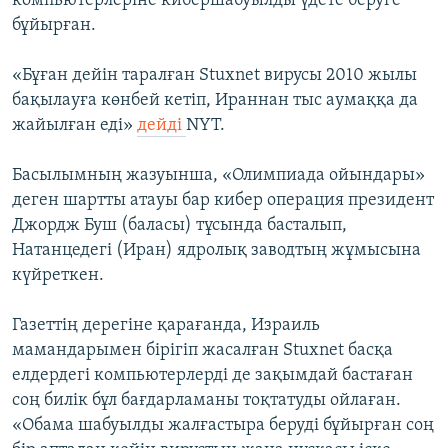
компьютерлеріне кибершабуылды үдете беруге
бұйырған.
«Бұған дейін таралған Stuxnet вирусы 2010 жылы
бақылауға көнбей кетіп, Ираннан тыс аумаққа да
жайылған еді»
дейді
NYT.
Басылымның жазуынша, «Олимпиада ойындары»
деген шартты атауы бар кибер операция президент
Джордж Буш (баласы) тұсында басталып,
Натанцедегі (Иран) ядролық заводтың жұмысына
күйреткен.
Газеттің дерегіне қарағанда, Израиль
мамандарымен бірігіп жасалған Stuxnet басқа
елдердегі компьютерлерді де зақымдай бастаған
соң билік бұл бағдарламаны тоқтатуды ойлаған.
«Обама шабуылды жалғастыра беруді бұйырған соң