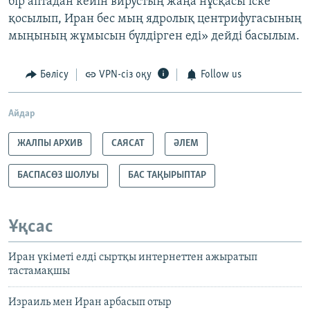
бір аптадан кейін вирустың жаңа нұсқасы іске
қосылып, Иран бес мың ядролық центрифугасының
мыңының жұмысын бүлдірген еді» дейді басылым.
Бөлісу
VPN-сіз оқу
Follow us
Айдар
ЖАЛПЫ АРХИВ
САЯСАТ
ӘЛЕМ
БАСПАСӨЗ ШОЛУЫ
БАС ТАҚЫРЫПТАР
Ұқсас
Иран үкіметі елді сыртқы интернеттен ажыратып
тастамақшы
Израиль мен Иран арбасып отыр