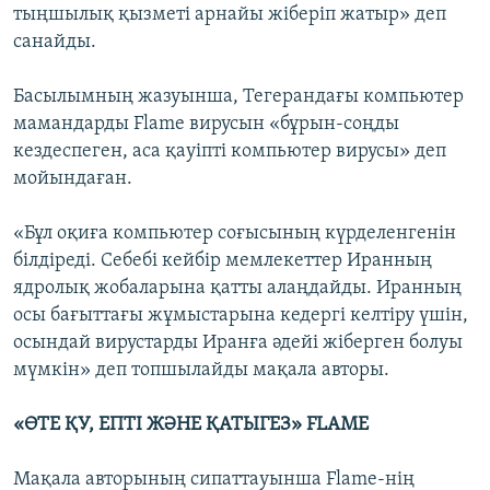
тыңшылық қызметі арнайы жіберіп жатыр» деп
санайды.
Басылымның жазуынша, Тегерандағы компьютер
мамандарды Flame вирусын «бұрын-соңды
кездеспеген, аса қауіпті компьютер вирусы» деп
мойындаған.
«Бұл оқиға компьютер соғысының күрделенгенін
білдіреді. Себебі кейбір мемлекеттер Иранның
ядролық жобаларына қатты алаңдайды. Иранның
осы бағыттағы жұмыстарына кедергі келтіру үшін,
осындай вирустарды Иранға әдейі жіберген болуы
мүмкін» деп топшылайды мақала авторы.
«ӨТЕ ҚУ, ЕПТІ ЖӘНЕ ҚАТЫГЕЗ» FLAME
Мақала авторының сипаттауынша Flame-нің