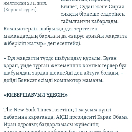
желтоқсан 2011 жыл.
Египет, Судан және Сирия
(Көрнекі сурет)
сияқты бірнеше елдерінен
табылғанын хабарлады.
Компьютерлік шабуылдарды зерттеген
мамандардың барлығы да «вирус арнайы мақсатта
жіберіліп жатыр» деп есептейді.
– Бұл мақсатты түрде шабуылдау құралы. Бұған
қарап, үйде тұрған жекеменшік компьютерлер бұл
шабуылдан зардап шекпейді деп айтуға болады, –
дейді Бенксэт есімді компьютер маманы.
«КИБЕРШАБУЫЛ ҮДЕСІН»
The New York Times газетінің 1 маусым күнгі
хабарына қарағанда, АҚШ президенті Барак Обама
Иран ядролық бағдарламасы жүйесінің