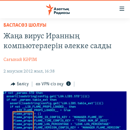
Accessibility
links
Skip
БАСПАСӨЗ ШОЛУЫ
to
ЖАҢАЛЫҚТАР
Жаңа вирус Иранның
main
САЯСАТ
content
компьютерлерін әлекке салды
AZATTYQTV
Skip
to
Сағынай КӘРІМ
ҚАҢТАР ОҚИҒАСЫ
main
2 маусым 2012 жыл, 16:38
АДАМ ҚҰҚЫҚТАРЫ
Navigation
Skip
ӘЛЕУМЕТ
Бөлісу
VPN-сіз оқу
to
ӘЛЕМ
Search
АРНАЙЫ ЖОБАЛАР
Русский