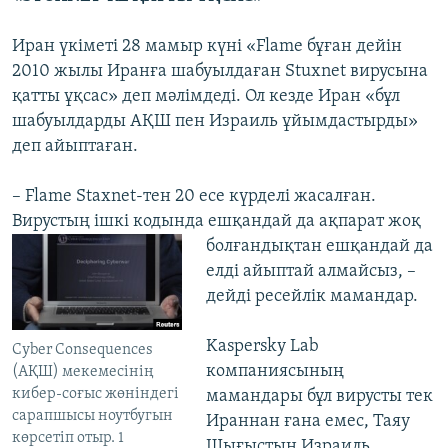
Иран үкіметі 28 мамыр күні «Flame бұған дейін
2010 жылы Иранға шабуылдаған Stuxnet вирусына
қатты ұқсас» деп мәлімдеді. Ол кезде Иран «бұл
шабуылдарды АҚШ пен Израиль ұйымдастырды»
деп айыптаған.
– Flame Staxnet-тен 20 есе күрделі жасалған.
Вирустың ішкі кодында ешқандай да
ақпарат жоқ
болғандықтан ешқандай да
елді айыптай алмайсыз, –
дейді ресейлік мамандар.
Kaspersky Lab
Cyber Consequences
компаниясының
(АҚШ) мекемесінің
кибер-соғыс жөніндегі
мамандары бұл вирусты тек
сарапшысы ноутбугын
Ираннан ғана емес, Таяу
көрсетіп отыр. 1
Шығыстың Израиль,