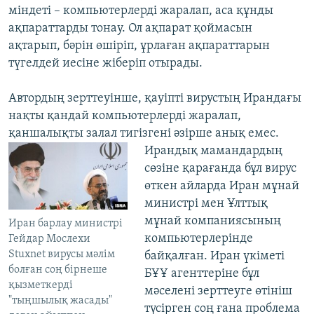
міндеті – компьютерлерді жаралап, аса құнды
ақпараттарды тонау. Ол ақпарат қоймасын
ақтарып, бәрін өшіріп, ұрлаған ақпараттарын
түгелдей иесіне жіберіп отырады.
Автордың зерттеуінше, қауіпті вирустың Ирандағы
нақты қандай компьютерлерді жаралап,
қаншалықты залал тигізгені әзірше анық емес.
Ирандық мамандардың
сөзіне қарағанда бұл вирус
өткен айларда Иран мұнай
министрі мен Ұлттық
мұнай компаниясының
Иран барлау министрі
компьютерлерінде
Гейдар Мослехи
Stuxnet вирусы мәлім
байқалған. Иран үкіметі
болған соң бірнеше
БҰҰ агенттеріне бұл
қызметкерді
мәселені зерттеуге өтініш
"тыңшылық жасады"
түсірген соң ғана проблема