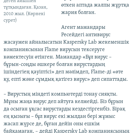
деген айыппен
өткен аптада жалпы жұртқа
тұтқындаған. Қазан,
жария болған.
2010 жыл. (Көрнекі
сурет)
Агент мамандары
Ресейдегі антивирус
жасаумен айналысатын Kaspersky Lab жекеменшік
компаниясынан Flame вирусын тексеруге
көмектесуін өтінген. Мамандар «Бұл вирус –
бұрын-соңды әшкере болған вирустардың
ішіндегіең қауіптісі» деп мәлімдеп, Flame-ді «өте
қу, епті және сұмдық қатігез вирус» деп сипаттады.
– Вирустың міндеті компьютерді тонау сияқты.
Мұны жаңа вирус деп айтуға келмейді. Біз бұрын
да осыған ұқсас вирустарды кездестіргенбіз. Бірақ
ең қызығы – бұл вирус екі жылдан бері жұмыс
жасап жүрсе де, бұған дейін оны ешкім
байқамаған, – дейді Kaspersky Lab компаниясының