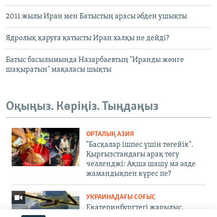
2011 жылы Иран мен Батыстың арасы әбден ушықты
Ядролық қаруға қатысты Иран халқы не дейді?
Батыс басылымында Назарбаевтың "Иранды жөнге
шақыратын" мақаласы шықты
Оқыңыз. Көріңіз. Тыңдаңыз
ОРТАЛЫҚ АЗИЯ
"Басқалар ішпес үшін төгейік".
Қырғызстандағы арақ төгу
челленджі: Ақша шашу ма әлде
жамандықпен күрес пе?
УКРАИНАДАҒЫ СОҒЫС
Екатеринбургтегі жарылыс,