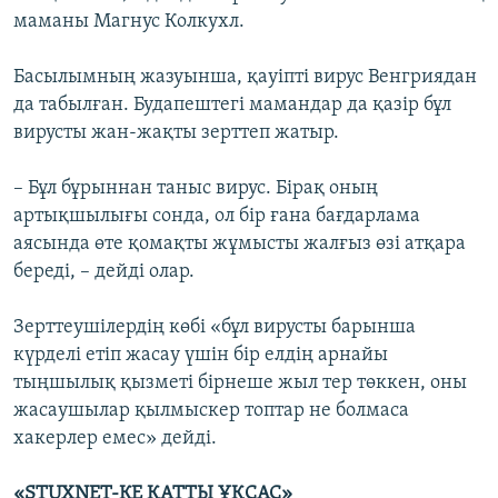
маманы Магнус Колкухл.
Басылымның жазуынша, қауіпті вирус Венгриядан
да табылған. Будапештегі мамандар да қазір бұл
вирусты жан-жақты зерттеп жатыр.
– Бұл бұрыннан таныс вирус. Бірақ оның
артықшылығы сонда, ол бір ғана бағдарлама
аясында өте қомақты жұмысты жалғыз өзі атқара
береді, – дейді олар.
Зерттеушілердің көбі «бұл вирусты барынша
күрделі етіп жасау үшін бір елдің арнайы
тыңшылық қызметі бірнеше жыл тер төккен, оны
жасаушылар қылмыскер топтар не болмаса
хакерлер емес» дейді.
«STUXNET-КЕ ҚАТТЫ ҰҚСАС»