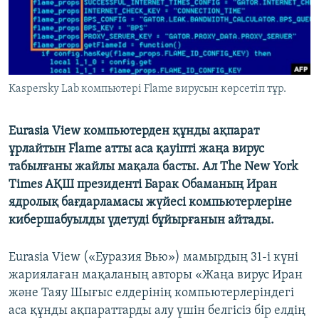
ЖАЗЫЛЫҢЫЗ
Басқа тілдерде
Kaspersky Lab компьютері Flame вирусын көрсетіп тұр.
Eurasia View компьютерден құнды ақпарат
ұрлайтын Flame атты аса қауіпті жаңа вирус
табылғаны жайлы мақала басты. Ал The New York
Times АҚШ президенті Барак Обаманың Иран
ядролық бағдарламасы жүйесі компьютерлеріне
кибершабуылды үдетуді бұйырғанын айтады.
Eurasia View («Еуразия Вью») мамырдың 31-і күні
жариялаған мақаланың авторы «Жаңа вирус Иран
және Таяу Шығыс елдерінің компьютерлеріндегі
аса құнды ақпараттарды алу үшін белгісіз бір елдің