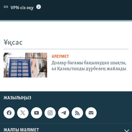
ЖАЗЫЛЫҢЫЗ
VPN-сіз оқу
Басқа тілдерде
Ұқсас
ӘЛЕУМЕТ
Доллар бағамы бақылаудан шықты,
ал Қазақстанды дүрбелең жайлады
ЖАЗЫЛЫҢЫЗ
ЖАЛПЫ МӘЛІМЕТ