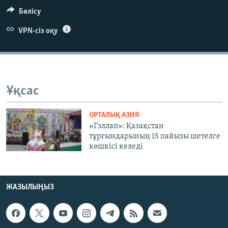
ЖАЗЫЛЫҢЫЗ
Бөлісу
VPN-сіз оқу
Басқа тілдерде
Ұқсас
ОРТАЛЫҚ АЗИЯ
«Гэллап»: Қазақстан
тұрғындарының 15 пайызы шетелге
көшкісі келеді
ЖАЗЫЛЫҢЫЗ