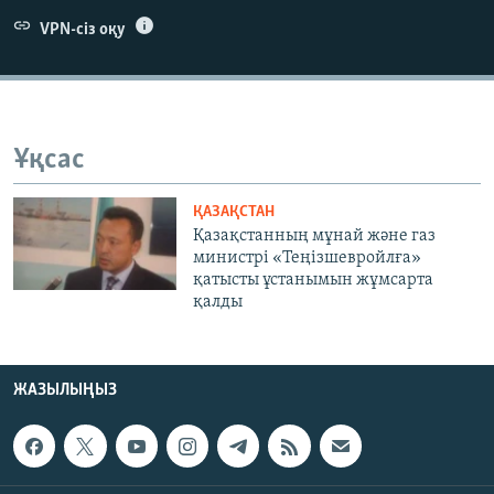
ЖАЗЫЛЫҢЫЗ
VPN-сіз оқу
Басқа тілдерде
Ұқсас
ҚАЗАҚСТАН
Қазақстанның мұнай және газ
министрі «Теңізшевройлға»
қатысты ұстанымын жұмсарта
қалды
ЖАЗЫЛЫҢЫЗ