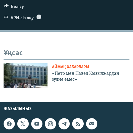
ЖАЗЫЛЫҢЫЗ
Бөлісу
VPN-сіз оқу
Басқа тілдерде
Ұқсас
АЙМАҚ ХАБАРЛАРЫ
«Петр мен Павел Қызылжардан
әулие емес»
ЖАЗЫЛЫҢЫЗ