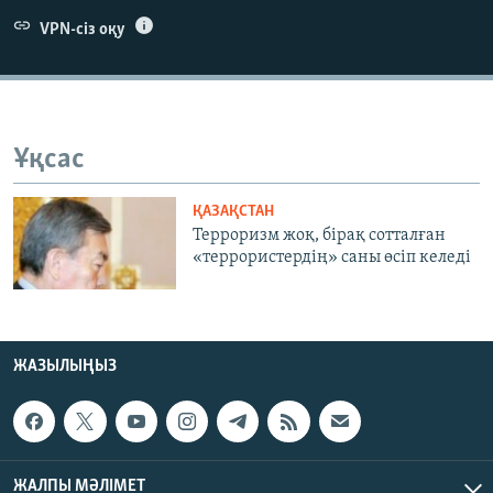
ЖАЗЫЛЫҢЫЗ
VPN-сіз оқу
Басқа тілдерде
Ұқсас
ҚАЗАҚСТАН
Терроризм жоқ, бірақ сотталған
«террористердің» саны өсіп келеді
ЖАЗЫЛЫҢЫЗ
ЖАЛПЫ МӘЛІМЕТ