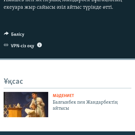
ЖАЗЫЛЫҢЫЗ
екеуара жыр сайысы әзіл айтыс түрінде өтті.
Басқа тілдерде
Бөлісу
VPN-сіз оқу
Ұқсас
МӘДЕНИЕТ
Балғынбек пен Жандарбектің
айтысы