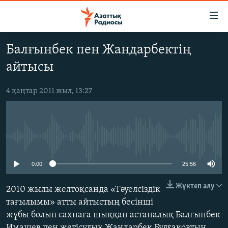
Accessibility
links
Skip
Балғынбек пен Жандарбектің
to
ЖАҢАЛЫҚТАР
айтысы
main
САЯСАТ
content
AZATTYQTV
Skip
4 қаңтар 2011 жыл, 13:27
to
ҚАҢТАР ОҚИҒАСЫ
main
АДАМ ҚҰҚЫҚТАРЫ
Navigation
Skip
No media source currently available
ӘЛЕУМЕТ
to
ӘЛЕМ
0:00
25:56
Search
АРНАЙЫ ЖОБАЛАР
Жүктеп алу
2010 жылы желтоқсанда «Тәуелсіздік
тағылымы» атты айтыстың бесінші
Русский
жұбы болып сахнаға шыққан астаналық Балғынбек
Имашев пен жетісулық Жандарбек Бұлғақовтың