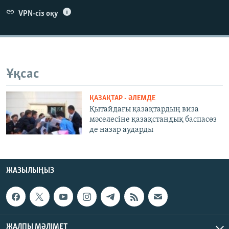
ЖАЗЫЛЫҢЫЗ
VPN-сіз оқу
Басқа тілдерде
Ұқсас
ҚАЗАҚТАР - ӘЛЕМДЕ
Қытайдағы қазақтардың виза
мәселесіне қазақстандық баспасөз
де назар аударды
ЖАЗЫЛЫҢЫЗ
ЖАЛПЫ МӘЛІМЕТ