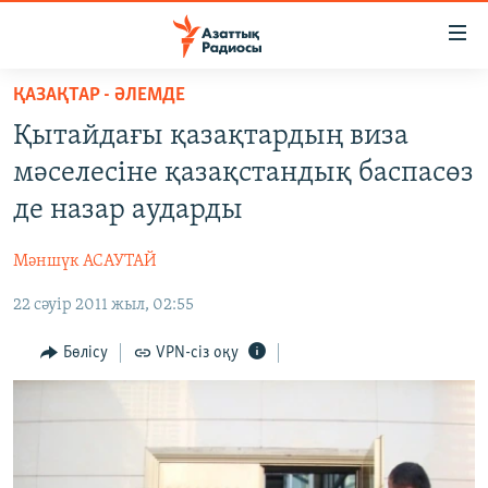
Accessibility
links
Skip
ҚАЗАҚТАР - ӘЛЕМДЕ
to
ЖАҢАЛЫҚТАР
Қытайдағы қазақтардың виза
main
САЯСАТ
content
мәселесіне қазақстандық баспасөз
AZATTYQTV
Skip
де назар аударды
to
ҚАҢТАР ОҚИҒАСЫ
main
Мәншүк АСАУТАЙ
АДАМ ҚҰҚЫҚТАРЫ
Navigation
Skip
22 сәуір 2011 жыл, 02:55
ӘЛЕУМЕТ
to
ӘЛЕМ
Бөлісу
VPN-сіз оқу
Search
АРНАЙЫ ЖОБАЛАР
Русский