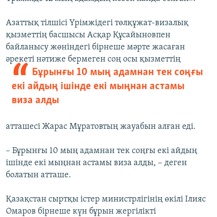
Азаттық тілшісі Үрімжідегі төлқұжат-визалық
қызметтің басшысы Асқар Құсайыновпен
байланысу жөніндегі бірнеше мәрте жасаған
әрекеті нәтиже
бермеген соң осы қызметтің
Бұрынғы 10 мың адамнан тек соңғы
екі айдың ішінде екі мыңнан астамы
виза алды
атташесі Жарас Мұратовтың жауабын алған еді.
– Бұрынғы 10 мың адамнан тек соңғы екі айдың
ішінде екі мыңнан астамы виза алды, – деген
болатын атташе.
Қазақстан сыртқы істер министрлігінің өкілі Ілияс
Омаров бірнеше күн бұрын жергілікті