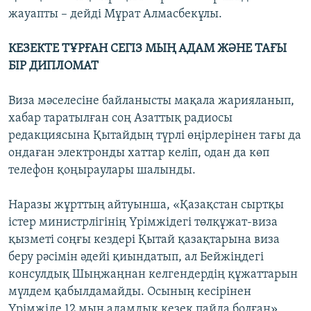
жауапты – дейді Мұрат Алмасбекұлы.
КЕЗЕКТЕ ТҰРҒАН СЕГІЗ МЫҢ АДАМ ЖӘНЕ ТАҒЫ
БІР ДИПЛОМАТ
Виза мәселесіне байланысты мақала жарияланып,
хабар таратылған соң Азаттық радиосы
редакциясына Қытайдың түрлі өңірлерінен тағы да
ондаған электронды хаттар келіп, одан да көп
телефон қоңыраулары шалынды.
Наразы жұрттың айтуынша, «Қазақстан сыртқы
істер министрлігінің Үрімжідегі төлқұжат-виза
қызметі соңғы кездері Қытай қазақтарына виза
беру рәсімін әдейі қиындатып, ал Бейжіңдегі
консулдық Шыңжаңнан келгендердің құжаттарын
мүлдем қабылдамайды. Осының кесірінен
Үрімжіде 12 мың адамдық кезек пайда болған».