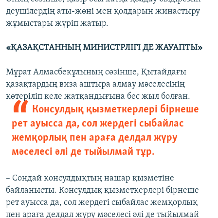
деушілердің аты-жөні мен қолдарын жинастыру
жұмыстары жүріп жатыр.
«ҚАЗАҚСТАННЫҢ МИНИСТРЛІГІ ДЕ ЖАУАПТЫ»
Мұрат Алмасбекұлының сөзінше, Қытайдағы
қазақтардың виза аштыра алмау мәселесінің
көтеріліп келе жатқандығына бес жыл болған.
Консулдық қызметкерлері бірнеше
рет ауысса да, сол жердегі сыбайлас
жемқорлық пен араға делдал жүру
мәселесі әлі де тыйылмай тұр.
– Сондай консулдықтың нашар қызметіне
байланысты. Консулдық қызметкерлері бірнеше
рет ауысса да, сол жердегі сыбайлас жемқорлық
пен араға делдал жүру мәселесі әлі де тыйылмай