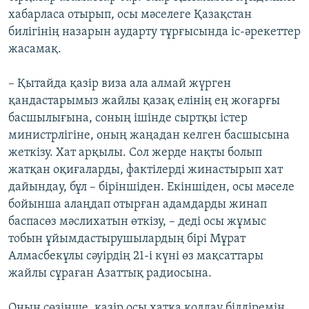
хабарласа отырып, осы мәселеге Қазақстан
билігінің назарын аударту тұрғысында іс-әрекеттер
жасамақ.
– Қытайда қазір виза ала алмай жүрген
қандастарымыз жайлы қазақ елінің ең жоғарғы
басшылығына, соның ішінде сыртқы істер
министрлігіне, оның жаңадан келген басшысына
жеткізу. Хат арқылы. Сол жерде нақты болып
жатқан оқиғаларды, фактілерді жинастырып хат
дайындау, бұл – біріншіден. Екіншіден, осы мәселе
бойынша алаңдап отырған адамдарды жинап
баспасөз мәслихатын өткізу, – деді осы жұмыс
тобын ұйымдастырушылардың бірі Мұрат
Алмасбекұлы сәуірдің 21-і күні өз мақсаттары
жайлы сұраған Азаттық радиосына.
Оның сөзінше, қазір осы хатқа қолдау білдіремін