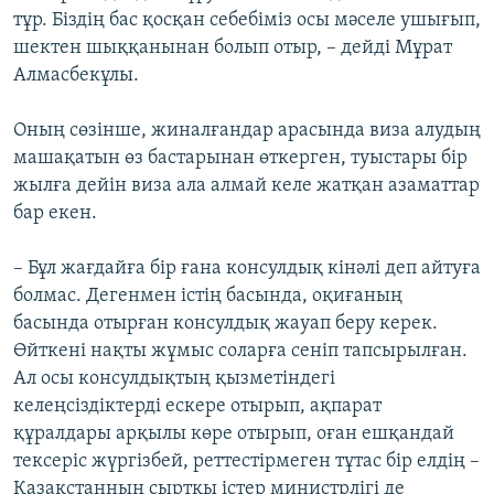
тұр. Біздің бас қосқан себебіміз осы мәселе ушығып,
шектен шыққанынан болып отыр, – дейді Мұрат
Алмасбекұлы.
Оның сөзінше, жиналғандар арасында виза алудың
машақатын өз бастарынан өткерген, туыстары бір
жылға дейін виза ала алмай келе жатқан азаматтар
бар екен.
– Бұл жағдайға бір ғана консулдық кінәлі деп айтуға
болмас. Дегенмен істің басында, оқиғаның
басында отырған консулдық жауап беру керек.
Өйткені нақты жұмыс соларға сеніп тапсырылған.
Ал осы консулдықтың қызметіндегі
келеңсіздіктерді ескере отырып, ақпарат
құралдары арқылы көре отырып, оған ешқандай
тексеріс жүргізбей, реттестірмеген тұтас бір елдің –
Қазақстанның сыртқы істер министрлігі де