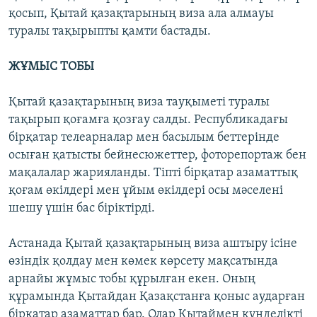
қосып, Қытай қазақтарының виза ала алмауы
туралы тақырыпты қамти бастады.
ЖҰМЫС ТОБЫ
Қытай қазақтарының виза тауқыметі туралы
тақырып қоғамға қозғау салды. Республикадағы
бірқатар телеарналар мен басылым беттерінде
осыған қатысты бейнесюжеттер, фоторепортаж бен
мақалалар жарияланды. Тіпті бірқатар азаматтық
қоғам өкілдері мен ұйым өкілдері осы мәселені
шешу үшін бас біріктірді.
Астанада Қытай қазақтарының виза аштыру ісіне
өзіндік қолдау мен көмек көрсету мақсатында
арнайы жұмыс тобы құрылған екен. Оның
құрамында Қытайдан Қазақстанға қоныс аударған
бірқатар азаматтар бар. Олар Қытаймен күнделікті