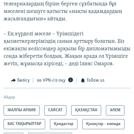
телеарналардың біріне берген сұхбатында бұл
мәселені шешуге қатысты «нақты қадамдардың
жасалғандығын» айтады.
– Ең күрделі мәселе – Үрімшідегі
қызметкерлеріміздің санын арттыру болатын. Біз
екіжақты келіссөздер арқылы бір дипломатымызды
сонда жіберетін болдық. Жақын арада ол Үрімшіге
жетіп, жұмысқа кіріседі, – деді Ілияс Омаров.
Бөлісу
VPN-сіз оқу
Follow us
Айдар
ЖАЛПЫ АРХИВ
САЯСАТ
ҚАЗАҚСТАН
ӘЛЕМ
БАС ТАҚЫРЫПТАР
Қандастар
Қазақтар - әлемде