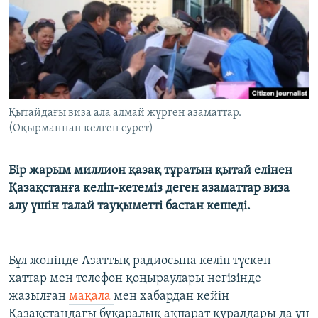
ЖАЗЫЛЫҢЫЗ
Басқа тілдерде
Қытайдағы виза ала алмай жүрген азаматтар.
(Оқырманнан келген сурет)
Бір жарым миллион қазақ тұратын қытай елінен
Қазақстанға келіп-кетеміз деген азаматтар виза
алу үшін талай тауқыметті бастан кешеді.
Бұл жөнінде Азаттық радиосына келіп түскен
хаттар мен телефон қоңыраулары негізінде
жазылған
мақала
мен хабардан кейін
Қазақстандағы бұқаралық ақпарат құралдары да үн