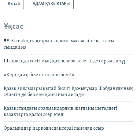
Қытай
АДАМ ҚҰҚЫҚТАРЫ
Ұқсас
Қытай қазақтарының виза мәселесіне қатысты
тыңдаңыз
Шыңжаңда сегіз мың қазақ виза кезегінде сарылып тұр
«Кері қайт, білетінің көп екен!»
Қазақ зиялылары қытай билігі Қажығұмар Шабданұлының
сүйегін де бермей қойғанын айтады
Қазақстандағы оралмандардың жағдайы шетелдегі
қазақтарға қалай әсер етеді
Оралмандар наркодиспансерді паналап отыр