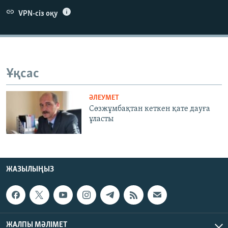
ЖАЗЫЛЫҢЫЗ
VPN-сіз оқу
Басқа тілдерде
Ұқсас
ӘЛЕУМЕТ
Сөзжұмбақтан кеткен қате дауға
ұласты
ЖАЗЫЛЫҢЫЗ
ЖАЛПЫ МӘЛІМЕТ