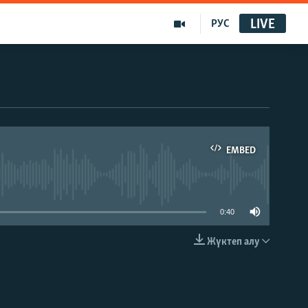
LIVE
РУС
EMBED
able
0:40
Жүктеп алу
EMBED