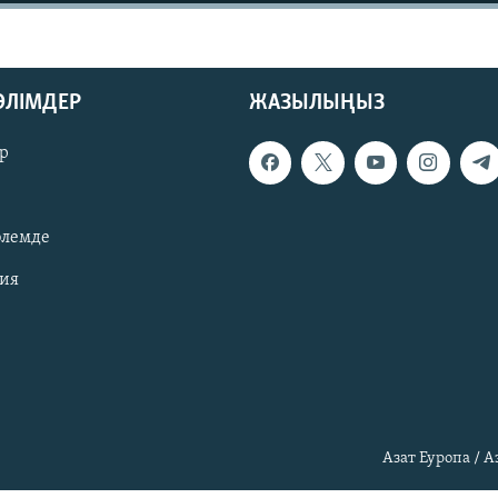
БӨЛІМДЕР
ЖАЗЫЛЫҢЫЗ
р
әлемде
зия
Азат Еуропа / 