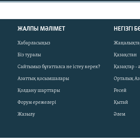
ЖАЛПЫ МӘЛІМЕТ
НЕГІЗГІ 
Хабарласыңыз
Жаңалықта
Біз туралы
Қазақстан
Сайтымыз бұғатталса не істеу керек?
Қазақтар - 
Азаттық қосымшалары
Орталық А
Қолдану шарттары
Ресей
Форум ережелері
Қытай
Русский
Жазылу
Әлем
ЖАЗЫЛЫҢЫЗ