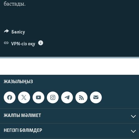
бастады.
ЖАЗЫЛЫҢЫЗ
Бөлісу
Басқа тілдерде
VPN-сіз оқу
ЖАЗЫЛЫҢЫЗ
ЖАЛПЫ МӘЛІМЕТ
НЕГІЗГІ БӨЛІМДЕР