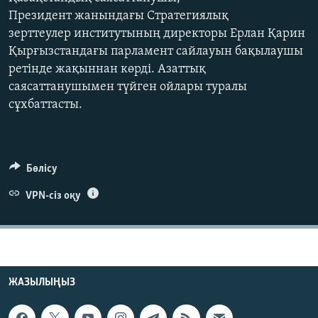
ЖАЗЫЛЫҢЫЗ
Президент жанындағы Стратегиялық
зерттеулер институтының директоры Ерлан Қарин
Қырғызстандағы парламент сайлауын бақылаушы
ретінде жақыннан көрді. Азаттық
Басқа тілдерде
саясаттанушымен түйген ойлары туралы
сұхбаттасты.
Бөлісу
VPN-сіз оқу
ЖАЗЫЛЫҢЫЗ