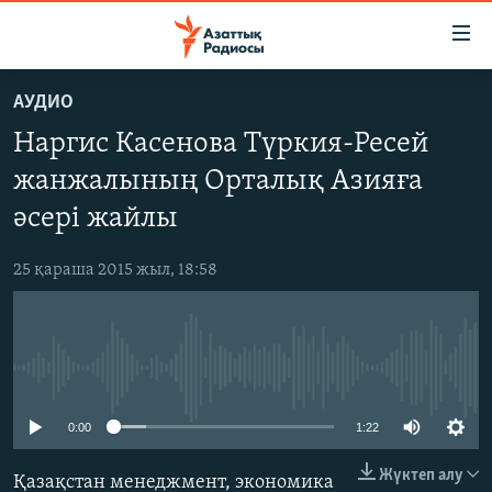
Accessibility
links
Skip
АУДИО
to
ЖАҢАЛЫҚТАР
Наргис Касенова Түркия-Ресей
main
САЯСАТ
content
жанжалының Орталық Азияға
AZATTYQTV
Skip
әсері жайлы
to
ҚАҢТАР ОҚИҒАСЫ
main
25 қараша 2015 жыл, 18:58
АДАМ ҚҰҚЫҚТАРЫ
Navigation
Skip
ӘЛЕУМЕТ
to
ӘЛЕМ
Search
No media source currently available
АРНАЙЫ ЖОБАЛАР
0:00
1:22
Русский
Жүктеп алу
Қазақстан менеджмент, экономика