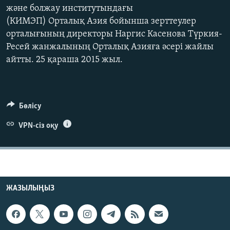
және болжау институтындағы
ЖАЗЫЛЫҢЫЗ
(КИМЭП) Орталық Азия бойынша зерттеулер
орталығының директоры Наргис Касенова Түркия-
Ресей жанжалының Орталық Азияға әсері жайлы
Басқа тілдерде
айтты. 25 қараша 2015 жыл.
Бөлісу
VPN-сіз оқу
ЖАЗЫЛЫҢЫЗ