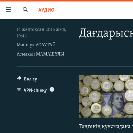
Accessibility
АУДИО
links
İздеу
Skip
ЖАҢАЛЫҚТАР
14 желтоқсан 2015 жыл,
Дағдарысқ
to
19:46
САЯСАТ
main
Мәншүк АСАУТАЙ
content
AZATTYQTV
Skip
Асылхан МАМАШҰЛЫ
ҚАҢТАР ОҚИҒАСЫ
to
main
АДАМ ҚҰҚЫҚТАРЫ
Navigation
Бөлісу
ӘЛЕУМЕТ
Skip
to
ӘЛЕМ
VPN-сіз оқу
Search
АРНАЙЫ ЖОБАЛАР
Теңгенің құнсыздана 