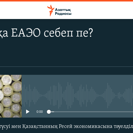
а ЕАЭО себеп пе?
No media source currently avail
0:00
түсуі мен Қазақстанның Ресей экономикасына тәуелділ