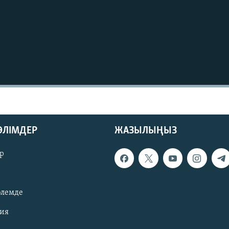
БӨЛІМДЕР
ЖАЗЫЛЫҢЫЗ
р
әлемде
зия