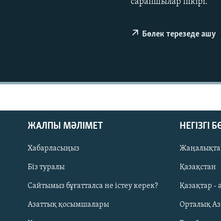
сарапшылар пікірі.
Бөлек терезеде ашу
ЖАЛПЫ МӘЛІМЕТ
НЕГІЗГІ 
Хабарласыңыз
Жаңалықта
Біз туралы
Қазақстан
Русский
Сайтымыз бұғатталса не істеу керек?
Қазақтар - 
Азаттық қосымшалары
Орталық А
ЖАЗЫЛЫҢЫЗ