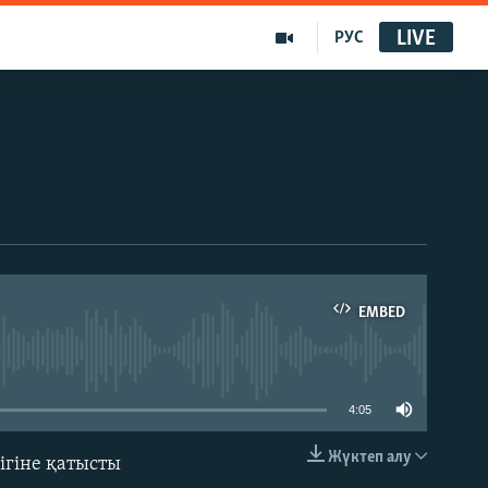
LIVE
РУС
EMBED
able
4:05
Жүктеп алу
ігіне қатысты
EMBED