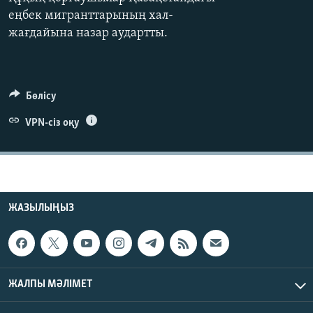
ЖАЗЫЛЫҢЫЗ
еңбек мигранттарының хал-
жағдайына назар аудартты.
Басқа тілдерде
Бөлісу
VPN-сіз оқу
ЖАЗЫЛЫҢЫЗ
ЖАЛПЫ МӘЛІМЕТ