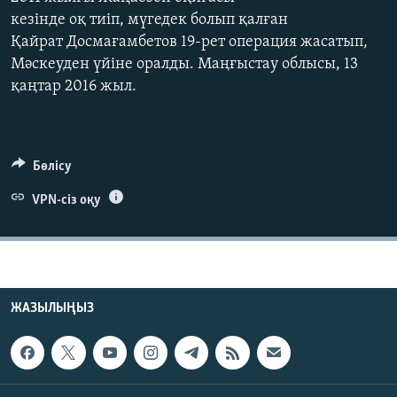
ЖАЗЫЛЫҢЫЗ
кезінде оқ тиіп, мүгедек болып қалған
Қайрат Досмағамбетов 19-рет операция жасатып,
Мәскеуден үйіне оралды. Маңғыстау облысы, 13
қаңтар 2016 жыл.
Басқа тілдерде
Бөлісу
VPN-сіз оқу
ЖАЗЫЛЫҢЫЗ