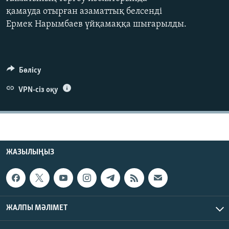
ЖАЗЫЛЫҢЫЗ
қамауда отырған азаматтық белсенді
Ермек Нарымбаев үйқамаққа шығарылды.
Басқа тілдерде
Бөлісу
VPN-сіз оқу
ЖАЗЫЛЫҢЫЗ
ЖАЛПЫ МӘЛІМЕТ