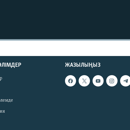
БӨЛІМДЕР
ЖАЗЫЛЫҢЫЗ
р
әлемде
зия