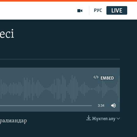
LIVE
РУС
есі
EMBED
able
3:34
Жүктеп алу
оралмандар
EMBED