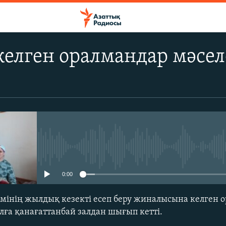
елген оралмандар мәсел
No media source currently avail
0:00
мінің жылдық кезекті есеп беру жиналысына келген 
алға қанағаттанбай залдан шығып кетті.