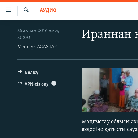
Accessibility
АУДИО
links
İздеу
Skip
ЖАҢАЛЫҚТАР
25 ақпан 2016 жыл,
Ираннан к
to
20:00
САЯСАТ
main
Мәншүк АСАУТАЙ
content
AZATTYQTV
Skip
ҚАҢТАР ОҚИҒАСЫ
to
main
АДАМ ҚҰҚЫҚТАРЫ
Бөлісу
Navigation
ӘЛЕУМЕТ
VPN-сіз оқу
Skip
to
ӘЛЕМ
Search
АРНАЙЫ ЖОБАЛАР
Маңғыстау облысы әкі
өздеріне қатысты сау