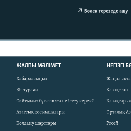
Бөлек терезеде ашу
ЖАЛПЫ МӘЛІМЕТ
НЕГІЗГІ 
Хабарласыңыз
Жаңалықта
Біз туралы
Қазақстан
Русский
Сайтымыз бұғатталса не істеу керек?
Қазақтар - 
Азаттық қосымшалары
Орталық А
ЖАЗЫЛЫҢЫЗ
Қолдану шарттары
Ресей