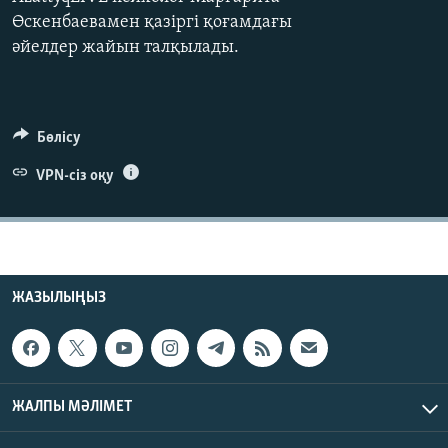
ЖАЗЫЛЫҢЫЗ
Өскенбаевамен қазіргі қоғамдағы
әйелдер жайын талқылады.
Басқа тілдерде
Бөлісу
VPN-сіз оқу
ЖАЗЫЛЫҢЫЗ
ЖАЛПЫ МӘЛІМЕТ