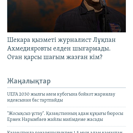
Шекара қызметі журналист Лұқпан
Ахмедияровты елден шығармады.
Оған қарсы шағым жазған кім?
Жаңалықтар
UEFA 2030 жылғы әлем кубогына бойкот жариялау
идеясынан бас тартпайды
"Жосықсыз ұстау". Қазақстанның адам құқығы бюросы
Ермек Нарымбаев жайлы мәлімдеме жасады