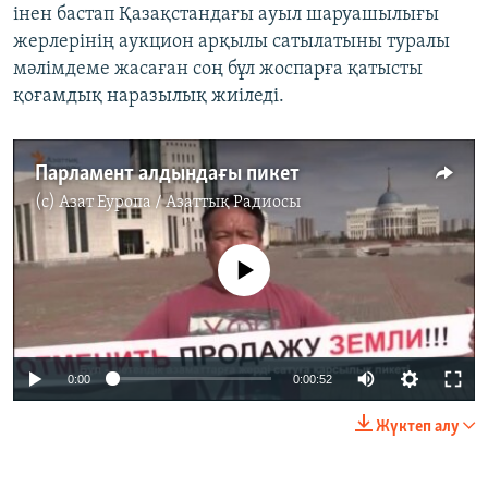
інен бастап Қазақстандағы ауыл шаруашылығы
жерлерінің аукцион арқылы сатылатыны туралы
мәлімдеме жасаған соң бұл жоспарға қатысты
қоғамдық наразылық жиіледі.
Парламент алдындағы пикет
(c)
Азат Еуропа / Азаттық Радиосы
No media source currently available
0:00
0:00:52
Жүктеп алу