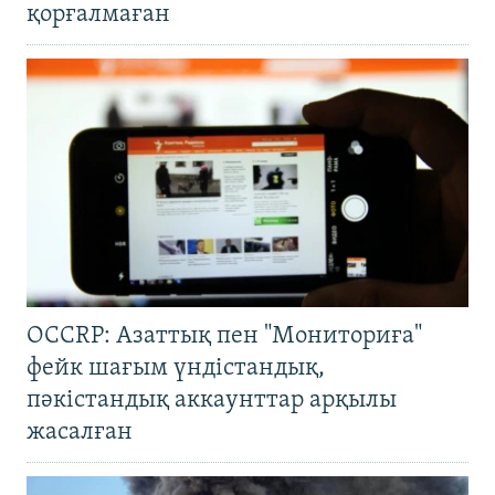
қорғалмаған
OCCRP: Азаттық пен "Мониториға"
фейк шағым үндістандық,
пәкістандық аккаунттар арқылы
жасалған