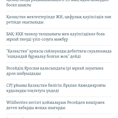
Қазақстанда рақымшылықпен 1,5 мың адам қамаудан
босап шықты
Қазақстан мектептерінде ЖИ, цифрлық қауіпсіздік пән
ретінде оқытылады
БАҚ: КҚК танкер тапшылығы мен қауіпсіздікке бола
мұнай тиеуді үзіп-созуға мәжбүр
"Қазақстан" арнасы сайлауалды дебаттағы сауалнамада
"ешқандай бұрмалау болған жоқ" дейді
Ресейдің Ярослав қаласындағы ірі мұнай зауытына
дрон шабуылдады
CPJ ұйымы Қазақстан билігін Лұқпан Ахмедияровты
қудалауды тоқтатуға үндеді
Wildberries негізгі қоймаларын Ресейден көшірмек
деген хабарды жоққа шығарды