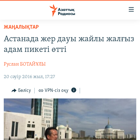
Accessibility
links
Skip
ЖАҢАЛЫҚТАР
to
ЖАҢАЛЫҚТАР
Астанада жер дауы жайлы жалғыз
main
САЯСАТ
content
адам пикеті өтті
AZATTYQTV
Skip
to
Руслан БОТАЙҰЛЫ
ҚАҢТАР ОҚИҒАСЫ
main
20 сәуір 2016 жыл, 17:27
АДАМ ҚҰҚЫҚТАРЫ
Navigation
Skip
ӘЛЕУМЕТ
Бөлісу
VPN-сіз оқу
to
ӘЛЕМ
Search
АРНАЙЫ ЖОБАЛАР
Русский