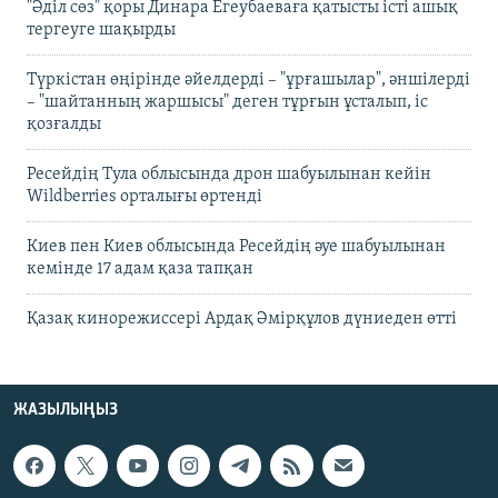
"Әділ сөз" қоры Динара Егеубаеваға қатысты істі ашық
тергеуге шақырды
Түркістан өңірінде әйелдерді – "ұрғашылар", әншілерді
– "шайтанның жаршысы" деген тұрғын ұсталып, іс
қозғалды
Ресейдің Тула облысында дрон шабуылынан кейін
Wildberries орталығы өртенді
Киев пен Киев облысында Ресейдің әуе шабуылынан
кемінде 17 адам қаза тапқан
Қазақ кинорежиссері Ардақ Әмірқұлов дүниеден өтті
ЖАЗЫЛЫҢЫЗ