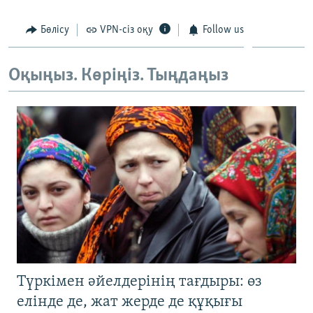
Бөлісу
VPN-сіз оқу
Follow us
Оқыңыз. Көріңіз. Тыңдаңыз
Түркімен әйелдерінің тағдыры: өз
елінде де, жат жерде де құқығы