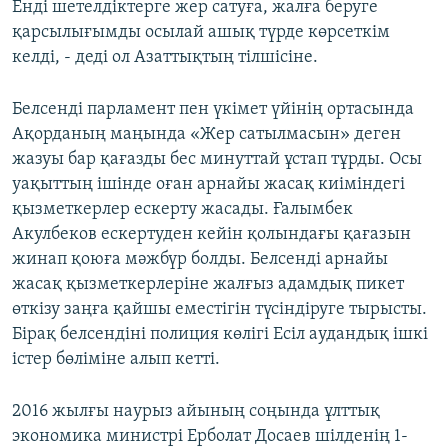
Енді шетелдіктерге жер сатуға, жалға беруге
қарсылығымды осылай ашық түрде көрсеткім
келді, - деді ол Азаттықтың тілшісіне.
Белсенді парламент пен үкімет үйінің ортасында
Ақорданың маңында «Жер сатылмасын» деген
жазуы бар қағазды бес минуттай ұстап тұрды. Осы
уақыттың ішінде оған арнайы жасақ киіміндегі
қызметкерлер ескерту жасады. Ғалымбек
Акулбеков ескертуден кейін қолындағы қағазын
жинап қоюға мәжбүр болды. Белсенді арнайы
жасақ қызметкерлеріне жалғыз адамдық пикет
өткізу заңға қайшы еместігін түсіндіруге тырысты.
Бірақ белсендіні полиция көлігі Есіл аудандық ішкі
істер бөліміне алып кетті.
2016 жылғы наурыз айының соңында ұлттық
экономика министрі Ерболат Досаев шілденің 1-