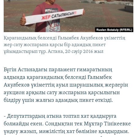
ЖАЗЫЛЫҢЫЗ
Басқа тілдерде
Қарағандылық белсенді Ғалымбек Акулбеков үкіметтің
жер сату жоспарына қарсы бір адамдық пикет
ұйымдастырып тұр. Астана, 20 сәуір 2016 жыл
Бүгін Астанадағы парламент ғимаратының
алдында қарағандылық белсенді Ғалымбек
Акулбеков үкіметтің ауыл шаруашылық жерлерін
аукцион арқылы сату жоспарына қарсылығын
білдіру үшін жалғыз адамдық пикет өткізді.
- Депутаттардың атына топтап хат қалдыруға
болмайды екен. Сондықтан тек Мұхтар Тінікеевке
үндеу жазып, мәжілістің хат бөліміне қалдырдым.