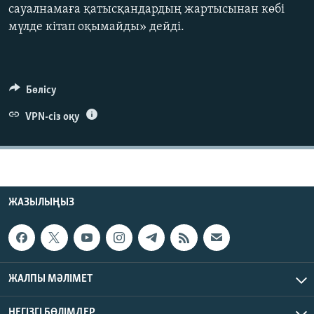
сауалнамаға қатысқандардың жартысынан көбі
ЖАЗЫЛЫҢЫЗ
мүлде кітап оқымайды» дейді.
Басқа тілдерде
Бөлісу
VPN-сіз оқу
ЖАЗЫЛЫҢЫЗ
ЖАЛПЫ МӘЛІМЕТ
НЕГІЗГІ БӨЛІМДЕР