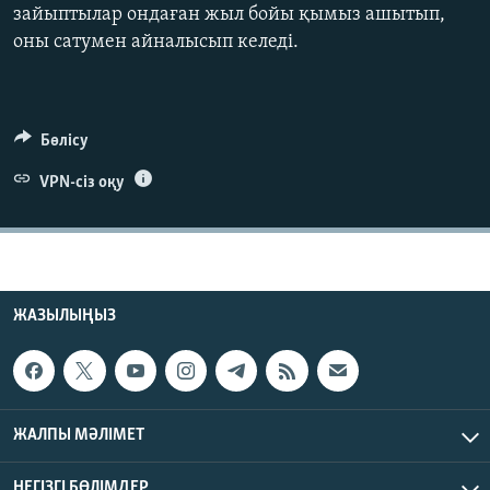
зайыптылар ондаған жыл бойы қымыз ашытып,
ЖАЗЫЛЫҢЫЗ
оны сатумен айналысып келеді.
Басқа тілдерде
Бөлісу
VPN-сіз оқу
ЖАЗЫЛЫҢЫЗ
ЖАЛПЫ МӘЛІМЕТ
НЕГІЗГІ БӨЛІМДЕР