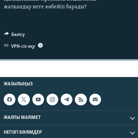
ЖАЗЫЛЫҢЫЗ
жатқандар неге көбейіп барады?
Басқа тілдерде
Бөлісу
VPN-сіз оқу
ЖАЗЫЛЫҢЫЗ
ЖАЛПЫ МӘЛІМЕТ
НЕГІЗГІ БӨЛІМДЕР