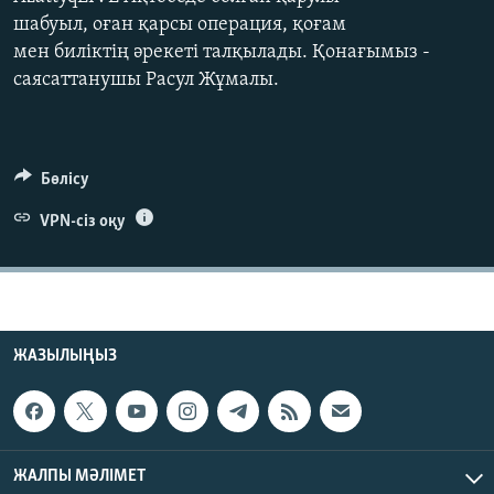
ЖАЗЫЛЫҢЫЗ
шабуыл, оған қарсы операция, қоғам
мен биліктің әрекеті талқылады. Қонағымыз -
саясаттанушы Расул Жұмалы.
Басқа тілдерде
Бөлісу
VPN-сіз оқу
ЖАЗЫЛЫҢЫЗ
ЖАЛПЫ МӘЛІМЕТ