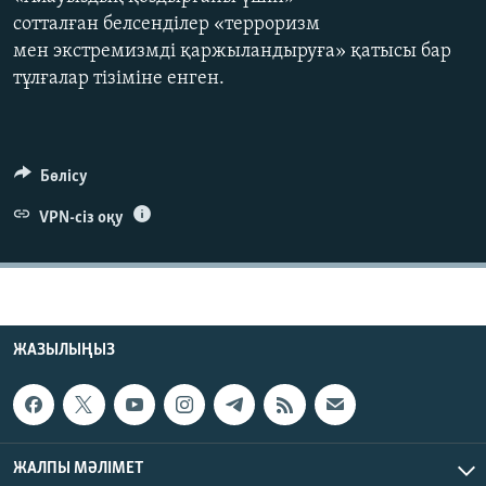
ЖАЗЫЛЫҢЫЗ
сотталған белсенділер «терроризм
мен экстремизмді қаржыландыруға» қатысы бар
тұлғалар тізіміне енген.
Басқа тілдерде
Бөлісу
VPN-сіз оқу
ЖАЗЫЛЫҢЫЗ
ЖАЛПЫ МӘЛІМЕТ