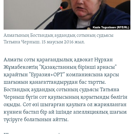
ЖАЗЫЛЫҢЫЗ
Басқа тілдерде
Алматының Бостандық аудандық сотының судьясы
Татьяна Черныш. 15 маусым 2016 жыл.
Алматы соты қарағандылық адвокат Нұрхан
Жұмабековтің "Қазақстанның бірінші арнасы"
қарайтын "Еуразия+ОРТ" компаниясына қарсы
шағымын қанағаттандырудан бас тартты.
Бостандық аудандық сотының судьясы Татьяна
Черныш бүгін сот қаулысының қорытынды бөлігін
оқыды. Сот өзі шығарған қаулыға ол жарияланған
күннен бастап бір ай ішінде апелляциялық шағым
түсіруге болатынын айтты.