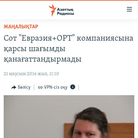
Accessibility
links
Skip
ЖАҢАЛЫҚТАР
to
ЖАҢАЛЫҚТАР
Сот "Евразия+ОРТ" компаниясына
main
САЯСАТ
content
қарсы шағымды
AZATTYQTV
Skip
қанағаттандырмады
to
ҚАҢТАР ОҚИҒАСЫ
main
21 маусым 2016 жыл, 11:10
АДАМ ҚҰҚЫҚТАРЫ
Navigation
Skip
Бөлісу
VPN-сіз оқу
ӘЛЕУМЕТ
to
ӘЛЕМ
Search
АРНАЙЫ ЖОБАЛАР
Русский