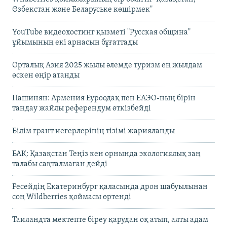
Өзбекстан және Беларуське көшірмек"
YouTube видеохостинг қызметі "Русская община"
ұйымының екі арнасын бұғаттады
Орталық Азия 2025 жылы әлемде туризм ең жылдам
өскен өңір атанды
Пашинян: Армения Еуроодақ пен ЕАЭО-ның бірін
таңдау жайлы референдум өткізбейді
Білім грант иегерлерінің тізімі жарияланды
БАҚ: Қазақстан Теңіз кен орнында экологиялық заң
талабы сақталмаған дейді
Ресейдің Екатеринбург қаласында дрон шабуылынан
соң Wildberries қоймасы өртенді
Таиландта мектепте біреу қарудан оқ атып, алты адам