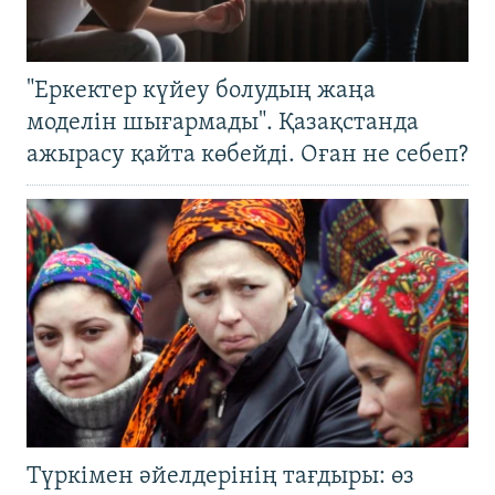
"Еркектер күйеу болудың жаңа
моделін шығармады". Қазақстанда
ажырасу қайта көбейді. Оған не себеп?
Түркімен әйелдерінің тағдыры: өз