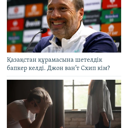
Қазақстан құрамасына шетелдік
бапкер келді. Джон ван’т Схип кім?