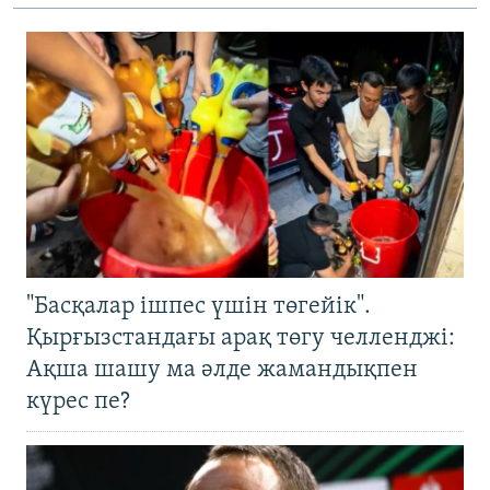
"Басқалар ішпес үшін төгейік".
Қырғызстандағы арақ төгу челленджі:
Ақша шашу ма әлде жамандықпен
күрес пе?