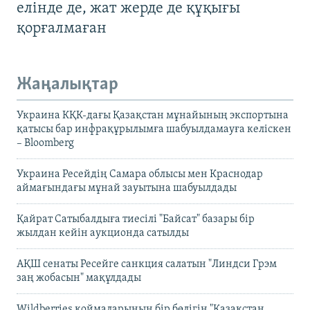
елінде де, жат жерде де құқығы
қорғалмаған
Жаңалықтар
Украина КҚК-дағы Қазақстан мұнайының экспортына
қатысы бар инфрақұрылымға шабуылдамауға келіскен
– Bloomberg
Украина Ресейдің Самара облысы мен Краснодар
аймағындағы мұнай зауытына шабуылдады
Қайрат Сатыбалдыға тиесілі "Байсат" базары бір
жылдан кейін аукционда сатылды
АҚШ сенаты Ресейге санкция салатын "Линдси Грэм
заң жобасын" мақұлдады
Wildberries қоймаларының бір бөлігін "Қазақстан,