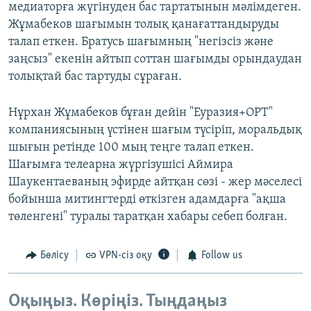
медиаторға жүгінуден бас тартатынын мәлімдеген.
Жұмабеков шағымын толық қанағаттандыруды
талап еткен. Братусь шағымның "негізсіз және
заңсыз" екенін айтып соттан шағымды орындаудан
толықтай бас тартуды сұраған.
Нұрхан Жұмабеков бұған дейін "Еуразия+ОРТ"
компаниясының үстінен шағым түсіріп, моральдық
шығын ретінде 100 мың теңге талап еткен.
Шағымға телеарна жүргізушісі Аймира
Шаукентаеваның эфирде айтқан сөзі - жер мәселесі
бойынша митингтерді өткізген адамдарға "ақша
төленгені" туралы таратқан хабары себеп болған.
Бөлісу
VPN-сіз оқу
Follow us
Оқыңыз. Көріңіз. Тыңдаңыз