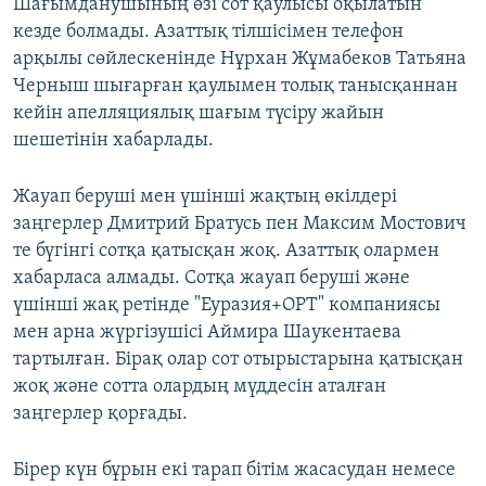
Шағымданушының өзі сот қаулысы оқылатын
кезде болмады. Азаттық тілшісімен телефон
арқылы сөйлескенінде Нұрхан Жұмабеков Татьяна
Черныш шығарған қаулымен толық танысқаннан
кейін апелляциялық шағым түсіру жайын
шешетінін хабарлады.
Жауап беруші мен үшінші жақтың өкілдері
заңгерлер Дмитрий Братусь пен Максим Мостович
те бүгінгі сотқа қатысқан жоқ. Азаттық олармен
хабарласа алмады. Сотқа жауап беруші және
үшінші жақ ретінде "Еуразия+ОРТ" компаниясы
мен арна жүргізушісі Аймира Шаукентаева
тартылған. Бірақ олар сот отырыстарына қатысқан
жоқ және сотта олардың мүддесін аталған
заңгерлер қорғады.
Бірер күн бұрын екі тарап бітім жасасудан немесе