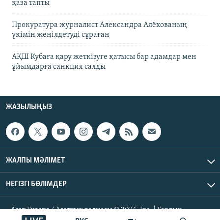
қаза тапты
Прокуратура журналист Александра Алёхованың
үкімін жеңілдетуді сұраған
АҚШ Кубаға қару жеткізуге қатысы бар адамдар мен
ұйымдарға санкция салды
ЖАЗЫЛЫҢЫЗ
ЖАЛПЫ МӘЛІМЕТ
НЕГІЗГІ БӨЛІМДЕР
Азат Еуропа / Азаттық радиосы © 2026, Inc. | Барлық
құқықтары қорғалған