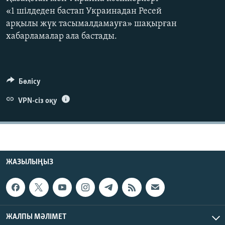
ЖАЗЫЛЫҢЫЗ
«1 шілдеден бастап Украинадан Ресей
арқылы жүк тасымалдамауға» шақырған
хабарламалар ала бастады.
Басқа тілдерде
Бөлісу
VPN-сіз оқу
ЖАЗЫЛЫҢЫЗ
ЖАЛПЫ МӘЛІМЕТ