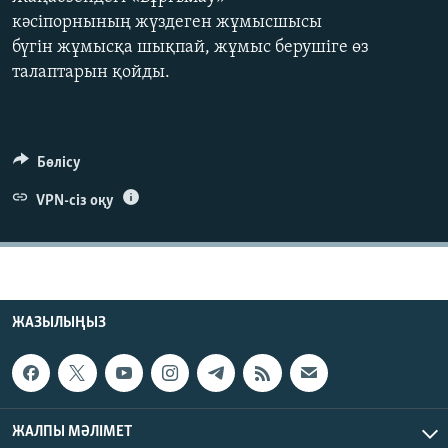
ЖАЗЫЛЫҢЫЗ
кәсіпорнының жүздеген жұмысшысы
бүгін жұмысқа шықпай, жұмыс берушіге өз
талаптарын қойды.
Басқа тілдерде
Бөлісу
VPN-сіз оқу
ЖАЗЫЛЫҢЫЗ
ЖАЛПЫ МӘЛІМЕТ