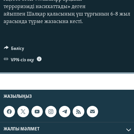
ЖАЗЫЛЫҢЫЗ
терроризмді насихаттады» деген
айыппен Шалқар қаласының үш тұрғынын 6-8 жыл
арасында түрме жазасына кесті.
Басқа тілдерде
Бөлісу
VPN-сіз оқу
ЖАЗЫЛЫҢЫЗ
ЖАЛПЫ МӘЛІМЕТ