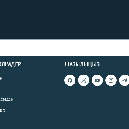
БӨЛІМДЕР
ЖАЗЫЛЫҢЫЗ
р
әлемде
зия