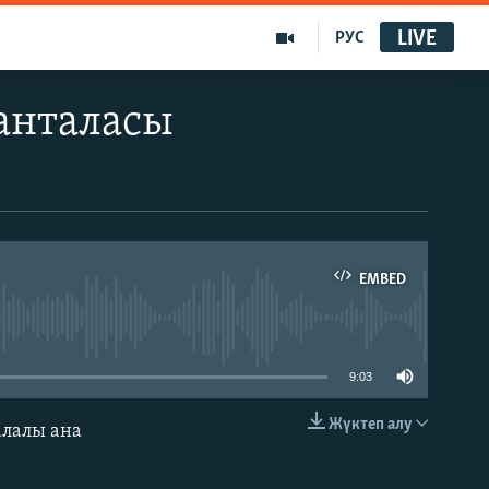
LIVE
РУС
анталасы
EMBED
able
9:03
Жүктеп алу
алалы ана
EMBED