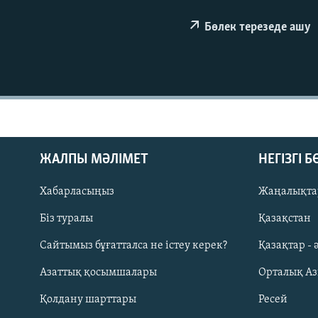
Бөлек терезеде ашу
ЖАЛПЫ МӘЛІМЕТ
НЕГІЗГІ 
Хабарласыңыз
Жаңалықта
Біз туралы
Қазақстан
Русский
Сайтымыз бұғатталса не істеу керек?
Қазақтар - 
Азаттық қосымшалары
Орталық А
ЖАЗЫЛЫҢЫЗ
Қолдану шарттары
Ресей