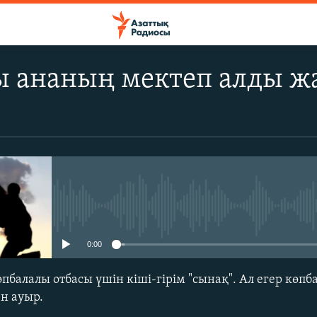
ы ананың мектеп алды ж
No media source currently avail
0:00
пбалалы отбасы үшін кіші-гірім "сынақ". Ал егер көпб
ен ауыр.