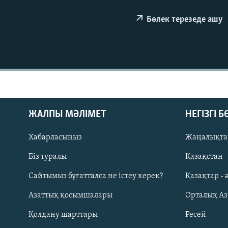
Бөлек терезеде ашу
ЖАЛПЫ МӘЛІМЕТ
НЕГІЗГІ 
Хабарласыңыз
Жаңалықта
Біз туралы
Қазақстан
Русский
Сайтымыз бұғатталса не істеу керек?
Қазақтар - 
Азаттық қосымшалары
Орталық А
ЖАЗЫЛЫҢЫЗ
Қолдану шарттары
Ресей