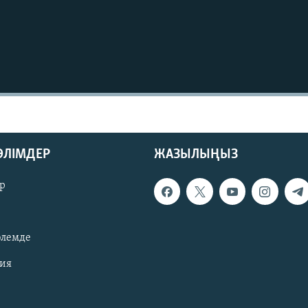
БӨЛІМДЕР
ЖАЗЫЛЫҢЫЗ
р
әлемде
зия