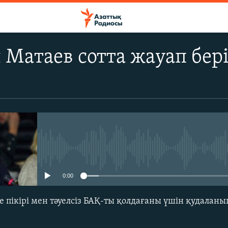
 Матаев сотта жауап бер
No media source currently avail
0:00
ке пікірі мен тәуелсіз БАҚ-ты қолдағаны үшін қудалан