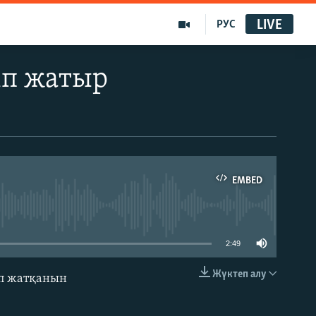
LIVE
РУС
іп жатыр
EMBED
able
2:49
Жүктеп алу
ып жатқанын
EMBED