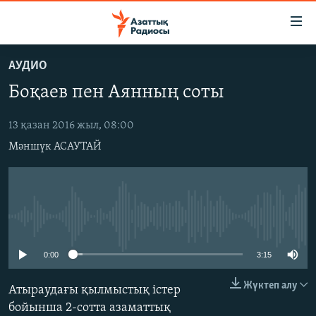
Accessibility
links
Skip
АУДИО
to
ЖАҢАЛЫҚТАР
Боқаев пен Аянның соты
main
САЯСАТ
content
AZATTYQTV
Skip
13 қазан 2016 жыл, 08:00
to
Мәншүк АСАУТАЙ
ҚАҢТАР ОҚИҒАСЫ
main
АДАМ ҚҰҚЫҚТАРЫ
Navigation
Skip
ӘЛЕУМЕТ
to
No media source currently available
ӘЛЕМ
Search
АРНАЙЫ ЖОБАЛАР
0:00
3:15
Жүктеп алу
Атыраудағы қылмыстық істер
Русский
бойынша 2-сотта азаматтық