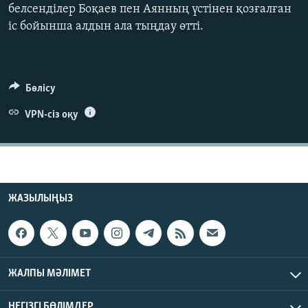
белсенділер Боқаев пен Аянның үстінен қозғалған
ЖАЗЫЛЫҢЫЗ
іс бойынша алдын ала тыңдау өтті.
Басқа тілдерде
Бөлісу
VPN-сіз оқу
ЖАЗЫЛЫҢЫЗ
ЖАЛПЫ МӘЛІМЕТ
НЕГІЗГІ БӨЛІМДЕР