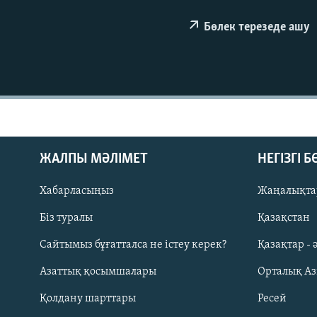
Бөлек терезеде ашу
ЖАЛПЫ МӘЛІМЕТ
НЕГІЗГІ 
Хабарласыңыз
Жаңалықта
Біз туралы
Қазақстан
Русский
Сайтымыз бұғатталса не істеу керек?
Қазақтар - 
Азаттық қосымшалары
Орталық А
ЖАЗЫЛЫҢЫЗ
Қолдану шарттары
Ресей