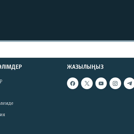
БӨЛІМДЕР
ЖАЗЫЛЫҢЫЗ
р
әлемде
зия