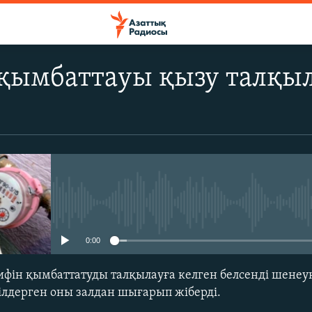
 қымбаттауы қызу талқы
No media source currently avail
0:00
фін қымбаттатуды талқылауға келген белсенді шенеу
лдерген оны залдан шығарып жіберді.