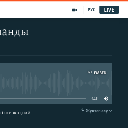
LIVE
РУС
ланды
EMBED
able
4:15
Жүктеп алу
нікке жақпай
EMBED