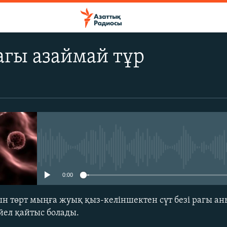
рагы азаймай тұр
No media source currently avail
0:00
н төрт мыңға жуық қыз-келіншектен сүт безі рагы ан
ел қайтыс болады.