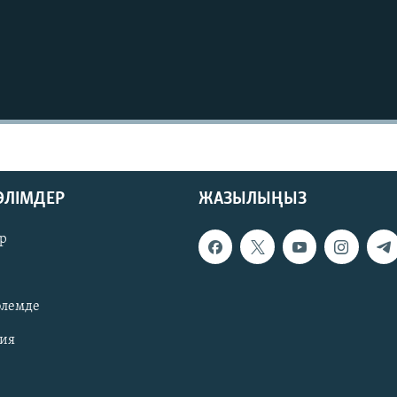
БӨЛІМДЕР
ЖАЗЫЛЫҢЫЗ
р
әлемде
зия