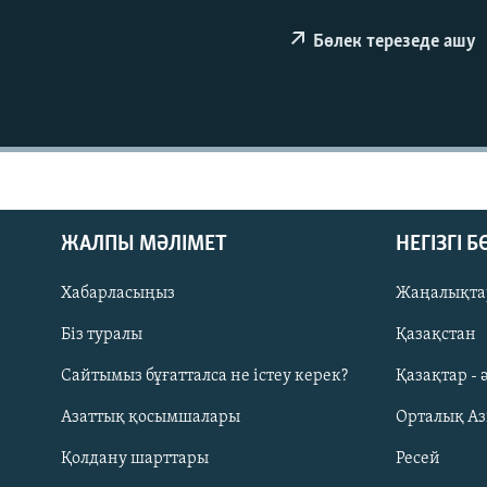
Бөлек терезеде ашу
ЖАЛПЫ МӘЛІМЕТ
НЕГІЗГІ 
Хабарласыңыз
Жаңалықта
Біз туралы
Қазақстан
Русский
Сайтымыз бұғатталса не істеу керек?
Қазақтар - 
Азаттық қосымшалары
Орталық А
ЖАЗЫЛЫҢЫЗ
Қолдану шарттары
Ресей