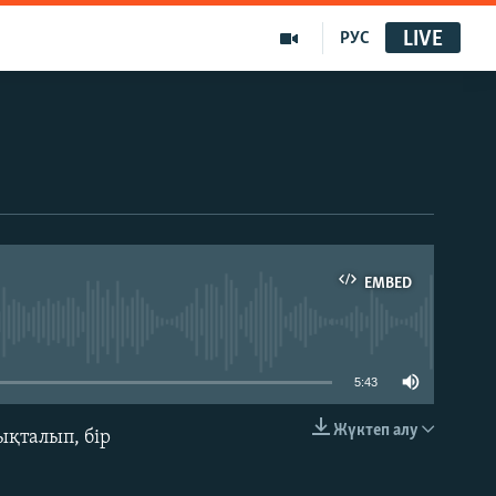
LIVE
РУС
EMBED
able
5:43
Жүктеп алу
ықталып, бір
EMBED