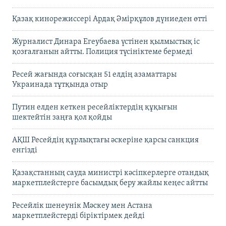
Қазақ кинорежиссері Ардақ Әмірқұлов дүниеден өтті
Журналист Динара Егеубаева үстінен қылмыстық іс
қозғалғанын айтты. Полиция түсініктеме бермеді
Ресей жағында соғысқан 51 елдің азаматтары
Украинада тұтқында отыр
Путин елден кеткен ресейліктердің құқығын
шектейтін заңға қол қойды
АҚШ Ресейдің құрлықтағы әскеріне қарсы санкция
енгізді
Қазақстанның сауда министрі кәсіпкерлерге отандық
маркетплейстерге басымдық беру жайлы кеңес айтты
Ресейлік шенеунік Мәскеу мен Астана
маркетплейстерді біріктірмек дейді