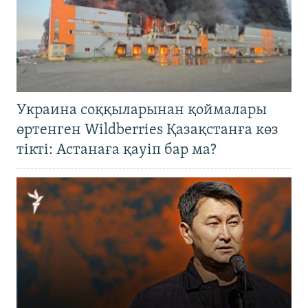
Украина соққыларынан қоймалары
өртенген Wildberries Қазақстанға көз
тікті: Астанаға қауіп бар ма?