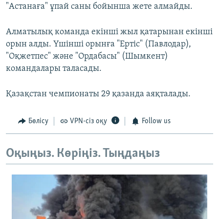
"Астанаға" ұпай саны бойынша жете алмайды.
Алматылық команда екінші жыл қатарынан екінші
орын алды. Үшінші орынға "Ертіс" (Павлодар),
"Оқжетпес" және "Ордабасы" (Шымкент)
командалары таласады.
Қазақстан чемпионаты 29 қазанда аяқталады.
Бөлісу
VPN-сіз оқу
Follow us
Оқыңыз. Көріңіз. Тыңдаңыз