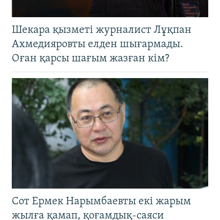
Шекара қызметі журналист Лұқпан
Ахмедияровты елден шығармады.
Оған қарсы шағым жазған кім?
Сот Ермек Нарымбаевты екі жарым
жылға қамап, қоғамдық-саяси