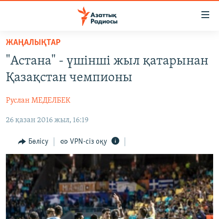
Accessibility
links
Skip
ЖАҢАЛЫҚТАР
to
ЖАҢАЛЫҚТАР
"Астана" - үшінші жыл қатарынан
main
САЯСАТ
content
Қазақстан чемпионы
AZATTYQTV
Skip
to
Руслан МЕДЕЛБЕК
ҚАҢТАР ОҚИҒАСЫ
main
26 қазан 2016 жыл, 16:19
АДАМ ҚҰҚЫҚТАРЫ
Navigation
Skip
ӘЛЕУМЕТ
Бөлісу
VPN-сіз оқу
to
ӘЛЕМ
Search
АРНАЙЫ ЖОБАЛАР
Русский