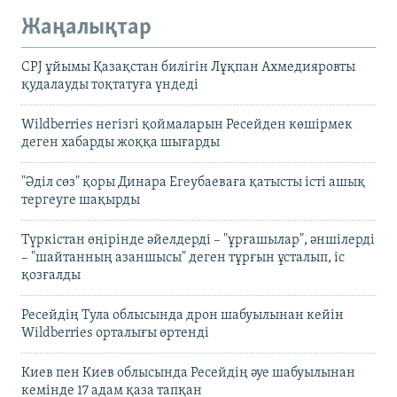
Жаңалықтар
CPJ ұйымы Қазақстан билігін Лұқпан Ахмедияровты
қудалауды тоқтатуға үндеді
Wildberries негізгі қоймаларын Ресейден көшірмек
деген хабарды жоққа шығарды
"Әділ сөз" қоры Динара Егеубаеваға қатысты істі ашық
тергеуге шақырды
Түркістан өңірінде әйелдерді – "ұрғашылар", әншілерді
– "шайтанның азаншысы" деген тұрғын ұсталып, іс
қозғалды
Ресейдің Тула облысында дрон шабуылынан кейін
Wildberries орталығы өртенді
Киев пен Киев облысында Ресейдің әуе шабуылынан
кемінде 17 адам қаза тапқан