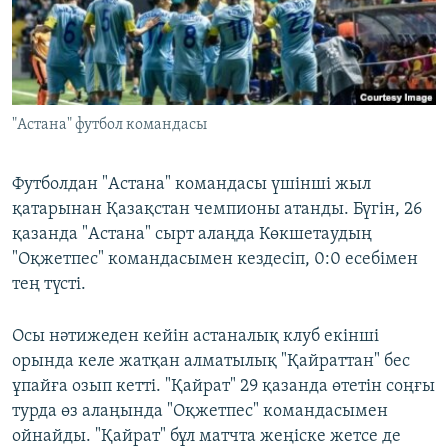
ЖАЗЫЛЫҢЫЗ
Басқа тілдерде
"Астана" футбол командасы
Футболдан "Астана" командасы үшінші жыл
қатарынан Қазақстан чемпионы атанды. Бүгін, 26
қазанда "Астана" сырт алаңда Көкшетаудың
"Оқжетпес" командасымен кездесіп, 0:0 есебімен
тең түсті.
Осы нәтижеден кейін астаналық клуб екінші
орында келе жатқан алматылық "Қайраттан" бес
ұпайға озып кетті. "Қайрат" 29 қазанда өтетін соңғы
турда өз алаңында "Оқжетпес" командасымен
ойнайды. "Қайрат" бұл матчта жеңіске жетсе де