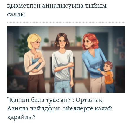
қызметпен айналысуына тыйым
салды
"Қашан бала туасың?": Орталық
Азияда чайлдфри-әйелдерге қалай
қарайды?