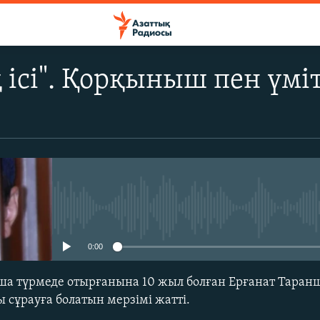
ісі". Қорқыныш пен үмі
No media source currently avail
0:00
ша түрмеде отырғанына 10 жыл болған Ерғанат Таран
 сұрауға болатын мерзімі жатті.