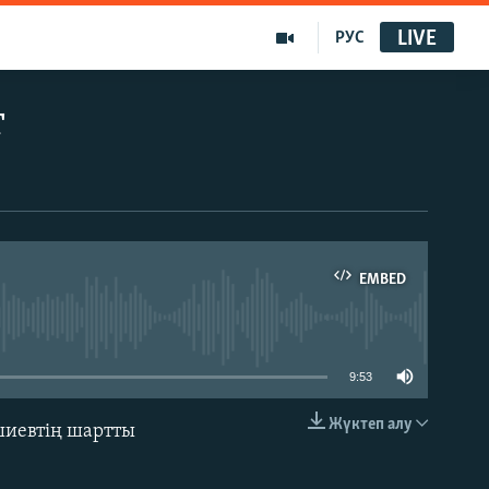
LIVE
РУС
т
EMBED
able
9:53
Жүктеп алу
шиевтің шартты
EMBED