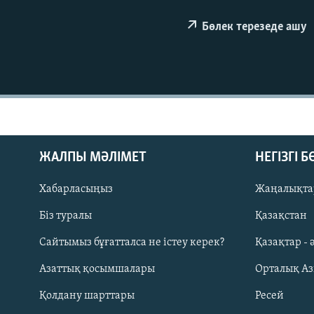
Бөлек терезеде ашу
ЖАЛПЫ МӘЛІМЕТ
НЕГІЗГІ 
Хабарласыңыз
Жаңалықта
Біз туралы
Қазақстан
Русский
Сайтымыз бұғатталса не істеу керек?
Қазақтар - 
Азаттық қосымшалары
Орталық А
ЖАЗЫЛЫҢЫЗ
Қолдану шарттары
Ресей