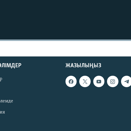
БӨЛІМДЕР
ЖАЗЫЛЫҢЫЗ
р
әлемде
зия