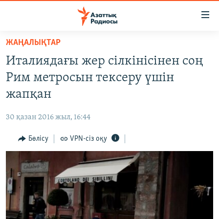
Accessibility
links
Skip
ЖАҢАЛЫҚТАР
to
ЖАҢАЛЫҚТАР
Италиядағы жер сілкінісінен соң
main
САЯСАТ
content
Рим метросын тексеру үшін
AZATTYQTV
Skip
жапқан
to
ҚАҢТАР ОҚИҒАСЫ
main
30 қазан 2016 жыл, 16:44
АДАМ ҚҰҚЫҚТАРЫ
Navigation
Skip
Бөлісу
VPN-сіз оқу
ӘЛЕУМЕТ
to
ӘЛЕМ
Search
АРНАЙЫ ЖОБАЛАР
Русский