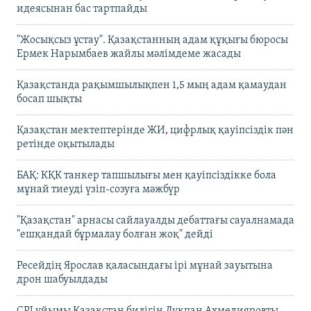
идеясынан бас тартпайды
"Жосықсыз ұстау". Қазақстанның адам құқығы бюросы
Ермек Нарымбаев жайлы мәлімдеме жасады
Қазақстанда рақымшылықпен 1,5 мың адам қамаудан
босап шықты
Қазақстан мектептерінде ЖИ, цифрлық қауіпсіздік пән
ретінде оқытылады
БАҚ: КҚК танкер тапшылығы мен қауіпсіздікке бола
мұнай тиеуді үзіп-созуға мәжбүр
"Қазақстан" арнасы сайлауалды дебаттағы сауалнамада
"ешқандай бұрмалау болған жоқ" дейді
Ресейдің Ярослав қаласындағы ірі мұнай зауытына
дрон шабуылдады
CPJ ұйымы Қазақстан билігін Лұқпан Ахмедияровты