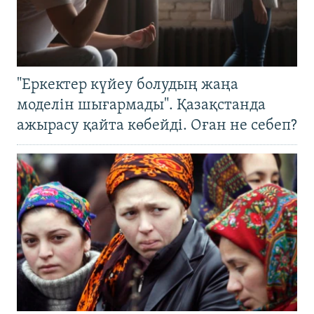
"Еркектер күйеу болудың жаңа
моделін шығармады". Қазақстанда
ажырасу қайта көбейді. Оған не себеп?