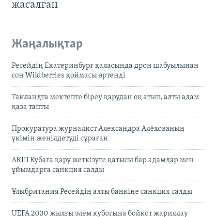
жасалған
Жаңалықтар
Ресейдің Екатеринбург қаласында дрон шабуылынан
соң Wildberries қоймасы өртенді
Таиландта мектепте біреу қарудан оқ атып, алты адам
қаза тапты
Прокуратура журналист Александра Алёхованың
үкімін жеңілдетуді сұраған
АҚШ Кубаға қару жеткізуге қатысы бар адамдар мен
ұйымдарға санкция салды
Ұлыбритания Ресейдің алты банкіне санкция салды
UEFA 2030 жылғы әлем кубогына бойкот жариялау