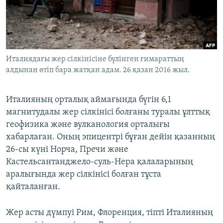
ЖАЗЫЛЫҢЫЗ
Басқа тілдерде
Италиядағы жер сілкінісіне бүлінген ғимараттың
алдынан өтіп бара жатқан адам. 26 қазан 2016 жыл.
Италияның орталық аймағында бүгін 6,1
магнитудалы жер сілкінісі болғаны туралы ұлттық
геофизика және вулканология орталығы
хабарлаған. Оның эпицентрі бұған дейін қазанның
26-сы күні Норча, Пречи және
Кастельсантанджело-суль-Нера қалаларының
аралығында жер сілкінісі болған тұста
қайталанған.
Жер асты дүмпуі Рим, Флоренция, тіпті Италияның