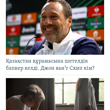
Қазақстан құрамасына шетелдік
бапкер келді. Джон ван’т Схип кім?