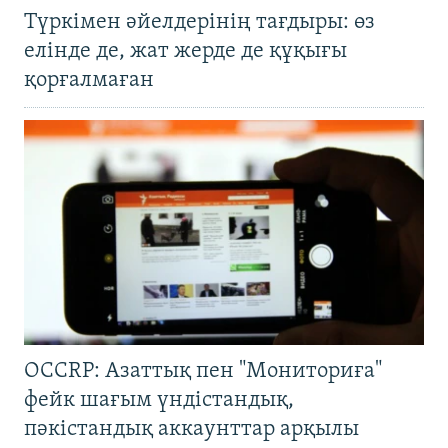
Түркімен әйелдерінің тағдыры: өз
елінде де, жат жерде де құқығы
қорғалмаған
OCCRP: Азаттық пен "Мониториға"
фейк шағым үндістандық,
пәкістандық аккаунттар арқылы