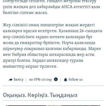
солтүстігінде сезілген. Римдегі метроны тексеру
үшін жапқан деп хабарлайды АНСА агенттігі қала
билігіне сілтеме жасап.
Жер сілкінісі оның эпицентріне жақын жердегі
қалаларға нұқсан келтірген. Қазанның 26-сындағы
жер сілкінісінен зардап шеккен қалаларда бұл
жолы да ғимараттар бүлінген. Норча қаласында
шіркеулер опырылып қалғаны хабарланды. Марке
мен Умбрия облыстары шекарасында жер асты
дүмпуі болған. Зардап шеккендер туралы
мәліметтер әзірше түспеген.
Бөлісу
VPN-сіз оқу
Follow us
Оқыңыз. Көріңіз. Тыңдаңыз