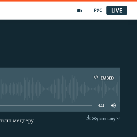
LIVE
РУС
EMBED
able
4:11
Жүктеп алу
ілін меңгеру
EMBED