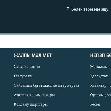
Бөлек терезеде ашу
ЖАЛПЫ МӘЛІМЕТ
НЕГІЗГІ 
Хабарласыңыз
Жаңалықта
Біз туралы
Қазақстан
Русский
Сайтымыз бұғатталса не істеу керек?
Қазақтар - 
Азаттық қосымшалары
Орталық А
ЖАЗЫЛЫҢЫЗ
Қолдану шарттары
Ресей