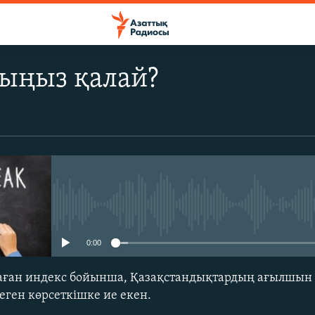
ңыз қалай?
No media source currently avail
0:00
аған индекс бойынша, Қазақстандықтардың ағылшын т
еген көрсеткішке ие екен.