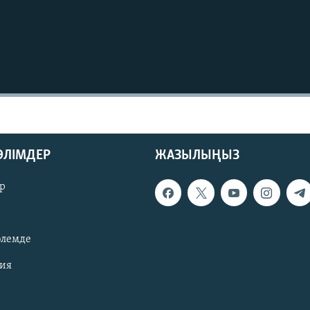
БӨЛІМДЕР
ЖАЗЫЛЫҢЫЗ
р
әлемде
зия