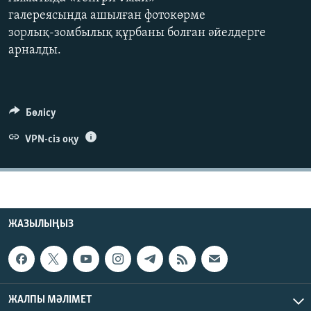
ЖАЗЫЛЫҢЫЗ
галереясында ашылған фотокөрме
зорлық-зомбылық құрбаны болған әйелдерге
арналды.
Басқа тілдерде
Бөлісу
VPN-сіз оқу
ЖАЗЫЛЫҢЫЗ
ЖАЛПЫ МӘЛІМЕТ