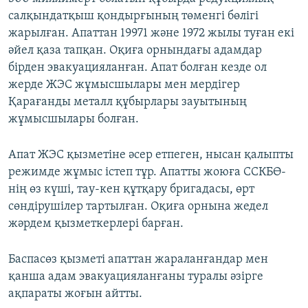
салқындатқыш қондырғының төменгі бөлігі
жарылған. Апаттан 19971 және 1972 жылы туған екі
әйел қаза тапқан. Оқиға орнындағы адамдар
бірден эвакуацияланған. Апат болған кезде ол
жерде ЖЭС жұмысшылары мен мердігер
Қарағанды металл құбырлары зауытының
жұмысшылары болған.
Апат ЖЭС қызметіне әсер етпеген, нысан қалыпты
режимде жұмыс істеп тұр. Апатты жоюға ССКБӨ-
нің өз күші, тау-кен құтқару бригадасы, өрт
сөндірушілер тартылған. Оқиға орнына жедел
жәрдем қызметкерлері барған.
Баспасөз қызметі апаттан жараланғандар мен
қанша адам эвакуацияланғаны туралы әзірге
ақпараты жоғын айтты.