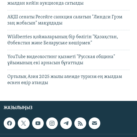
жылдан кейін аукционда сатылды
АҚШ сенаты Ресейге санкция салатын "Линдси Грэм
заң жобасын" мақұлдады
Wildberries қоймаларының бір бөлігін "Қазақстан,
Өзбекстан және Беларуське көшірмек"
YouTube видеохостинг қызметі "Русская община"
ұйымының екі арнасын бұғаттады
Орталық Азия 2025 жылы әлемде туризм ең жылдам
өскен өңір атанды
ЖАЗЫЛЫҢЫЗ