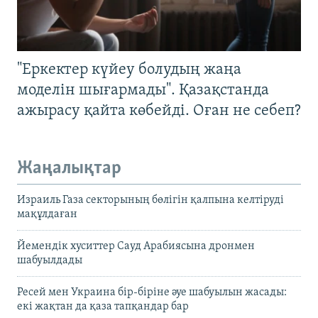
"Еркектер күйеу болудың жаңа
моделін шығармады". Қазақстанда
ажырасу қайта көбейді. Оған не себеп?
Жаңалықтар
Израиль Газа секторының бөлігін қалпына келтіруді
мақұлдаған
Йемендік хуситтер Сауд Арабиясына дронмен
шабуылдады
Ресей мен Украина бір-біріне әуе шабуылын жасады:
екі жақтан да қаза тапқандар бар