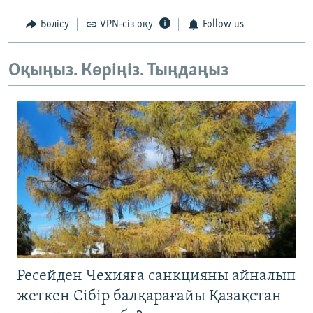
Бөлісу
VPN-сіз оқу
Follow us
Оқыңыз. Көріңіз. Тыңдаңыз
Ресейден Чехияға санкцияны айналып
жеткен Сібір балқарағайы Қазақстан