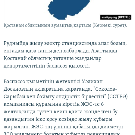
ЖАЗЫЛЫҢЫЗ
Қостанай облысының аумақтық картасы (Көрнекі сурет).
Басқа тілдерде
Рудныйда жылу электр станциясында апат болып,
екі адам қаза тапты деп хабарлады Азаттыққа
Қостанай облыстық төтенше жағдайлар
департаментінің баспасөз қызметі.
Баспасөз қызметінің жетекшісі Уәлихан
Досановтың ақпаратына қарағанда, "Соколов-
Сарыбай кен байыту өндірістік бірлестігі" (ССТБӨ)
компаниясы құрамына кіретін ЖЭС-те 6
желтоқсанда түстен кейін қайта жөнделген бу
қазандығын іске қосу кезінде жылу құбыры
жарылған. ЖЭС-тің үшінші қабатында диаметрі
300 миллимерт болатын құбырда редукциялық