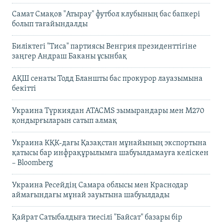
Самат Смақов "Атырау" футбол клубының бас бапкері
болып тағайындалды
Биліктегі "Тиса" партиясы Венгрия президенттігіне
заңгер Андраш Баканы ұсынбақ
АҚШ сенаты Тодд Бланшты бас прокурор лауазымына
бекітті
Украина Түркиядан ATACMS зымырандары мен M270
қондырғыларын сатып алмақ
Украина КҚК-дағы Қазақстан мұнайының экспортына
қатысы бар инфрақұрылымға шабуылдамауға келіскен
– Bloomberg
Украина Ресейдің Самара облысы мен Краснодар
аймағындағы мұнай зауытына шабуылдады
Қайрат Сатыбалдыға тиесілі "Байсат" базары бір