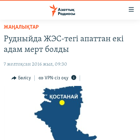
Accessibility
links
Skip
ЖАҢАЛЫҚТАР
to
ЖАҢАЛЫҚТАР
Рудныйда ЖЭС-тегі апаттан екі
main
САЯСАТ
content
адам мерт болды
AZATTYQTV
Skip
to
7 желтоқсан 2016 жыл, 09:30
ҚАҢТАР ОҚИҒАСЫ
main
АДАМ ҚҰҚЫҚТАРЫ
Бөлісу
VPN-сіз оқу
Navigation
Skip
ӘЛЕУМЕТ
to
ӘЛЕМ
Search
АРНАЙЫ ЖОБАЛАР
Русский