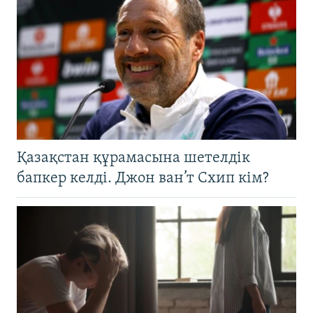
Қазақстан құрамасына шетелдік
бапкер келді. Джон ван’т Схип кім?