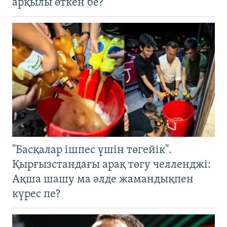
арқылы өткен бе?
"Басқалар ішпес үшін төгейік".
Қырғызстандағы арақ төгу челленджі:
Ақша шашу ма әлде жамандықпен
күрес пе?