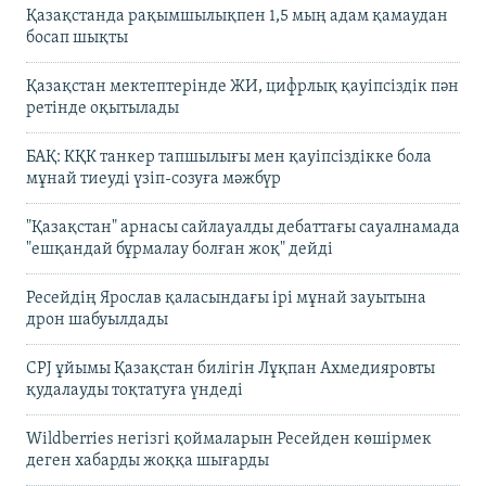
Қазақстанда рақымшылықпен 1,5 мың адам қамаудан
босап шықты
Қазақстан мектептерінде ЖИ, цифрлық қауіпсіздік пән
ретінде оқытылады
БАҚ: КҚК танкер тапшылығы мен қауіпсіздікке бола
мұнай тиеуді үзіп-созуға мәжбүр
"Қазақстан" арнасы сайлауалды дебаттағы сауалнамада
"ешқандай бұрмалау болған жоқ" дейді
Ресейдің Ярослав қаласындағы ірі мұнай зауытына
дрон шабуылдады
CPJ ұйымы Қазақстан билігін Лұқпан Ахмедияровты
қудалауды тоқтатуға үндеді
Wildberries негізгі қоймаларын Ресейден көшірмек
деген хабарды жоққа шығарды