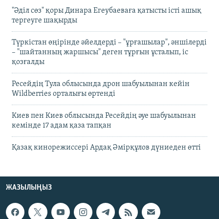
"Әділ сөз" қоры Динара Егеубаеваға қатысты істі ашық
тергеуге шақырды
Түркістан өңірінде әйелдерді – "ұрғашылар", әншілерді
– "шайтанның жаршысы" деген тұрғын ұсталып, іс
қозғалды
Ресейдің Тула облысында дрон шабуылынан кейін
Wildberries орталығы өртенді
Киев пен Киев облысында Ресейдің әуе шабуылынан
кемінде 17 адам қаза тапқан
Қазақ кинорежиссері Ардақ Әмірқұлов дүниеден өтті
ЖАЗЫЛЫҢЫЗ