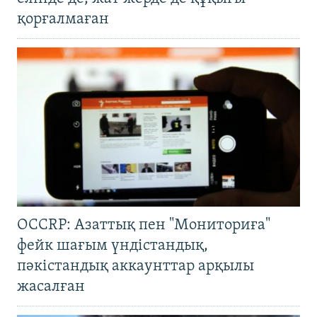
қорғалмаған
OCCRP: Азаттық пен "Мониториға"
фейк шағым үндістандық,
пәкістандық аккаунттар арқылы
жасалған