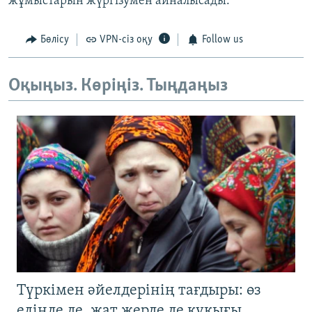
жұмыстарын жүргізумен айналысады.
Бөлісу
VPN-сіз оқу
Follow us
Оқыңыз. Көріңіз. Тыңдаңыз
Түркімен әйелдерінің тағдыры: өз
елінде де, жат жерде де құқығы