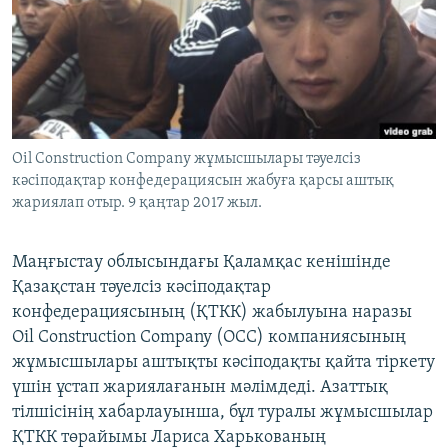
ЖАЗЫЛЫҢЫЗ
Басқа тілдерде
Oil Construction Company жұмысшылары тәуелсіз
кәсіподақтар конфедерациясын жабуға қарсы аштық
жариялап отыр. 9 қаңтар 2017 жыл.
Маңғыстау облысындағы Қаламқас кенішінде
Қазақстан тәуелсіз кәсіподақтар
конфедерациясының (ҚТКК) жабылуына наразы
Oil Construction Company (OCC) компаниясының
жұмысшылары аштықты кәсіподақты қайта тіркету
үшін ұстап жариялағанын мәлімдеді. Азаттық
тілшісінің хабарлауынша, бұл туралы жұмысшылар
ҚТКК төрайымы Лариса Харькованың