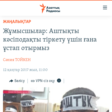
Accessibility
links
Skip
ЖАҢАЛЫҚТАР
to
ЖАҢАЛЫҚТАР
Жұмысшылар: Аштықты
main
САЯСАТ
content
кәсіподақты тіркету үшін ғана
AZATTYQTV
Skip
ұстап отырмыз
to
ҚАҢТАР ОҚИҒАСЫ
main
Сәния ТОЙКЕН
АДАМ ҚҰҚЫҚТАРЫ
Navigation
Skip
12 қаңтар 2017 жыл, 11:00
ӘЛЕУМЕТ
to
ӘЛЕМ
Бөлісу
VPN-сіз оқу
Search
АРНАЙЫ ЖОБАЛАР
Русский