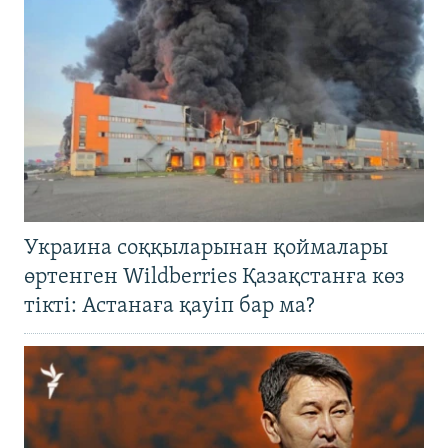
Украина соққыларынан қоймалары
өртенген Wildberries Қазақстанға көз
тікті: Астанаға қауіп бар ма?