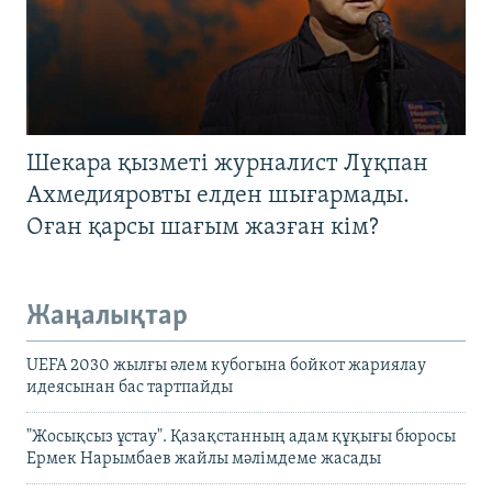
Шекара қызметі журналист Лұқпан
Ахмедияровты елден шығармады.
Оған қарсы шағым жазған кім?
Жаңалықтар
UEFA 2030 жылғы әлем кубогына бойкот жариялау
идеясынан бас тартпайды
"Жосықсыз ұстау". Қазақстанның адам құқығы бюросы
Ермек Нарымбаев жайлы мәлімдеме жасады