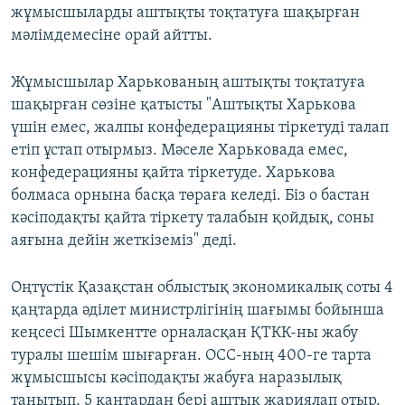
жұмысшыларды аштықты тоқтатуға шақырған
мәлімдемесіне орай айтты.
Жұмысшылар Харькованың аштықты тоқтатуға
шақырған сөзіне қатысты "Аштықты Харькова
үшін емес, жалпы конфедерацияны тіркетуді талап
етіп ұстап отырмыз. Мәселе Харьковада емес,
конфедерацияны қайта тіркетуде. Харькова
болмаса орнына басқа төраға келеді. Біз о бастан
кәсіподақты қайта тіркету талабын қойдық, соны
аяғына дейін жеткіземіз" деді.
Оңтүстік Қазақстан облыстық экономикалық соты 4
қаңтарда әділет министрлігінің шағымы бойынша
кеңсесі Шымкентте орналасқан ҚТКК-ны жабу
туралы шешім шығарған. OCC-ның 400-ге тарта
жұмысшысы кәсіподақты жабуға наразылық
танытып, 5 қаңтардан бері аштық жариялап отыр.