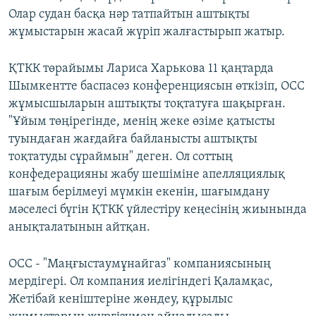
Олар судан басқа нәр татпайтын аштықты
жұмыстарын жасай жүріп жалғастырып жатыр.
ҚТКК төрайымы Лариса Харькова 11 қаңтарда
Шымкентте баспасөз конференциясын өткізіп, OCC
жұмысшыларын аштықты тоқтатуға шақырған.
"Ұйым төңірегінде, менің жеке өзіме қатысты
туындаған жағдайға байланысты аштықты
тоқтатуды сұраймын" деген. Ол соттың
конфедерацияны жабу шешіміне апелляциялық
шағым берілмеуі мүмкін екенін, шағымдану
мәселесі бүгін ҚТКК үйлестіру кеңесінің жиынында
анықталатынын айтқан.
ОСС - "Маңғыстаумұнайгаз" компаниясының
мердігері. Ол компания иелігіндегі Қаламқас,
Жетібай кеніштеріне жөндеу, құрылыс