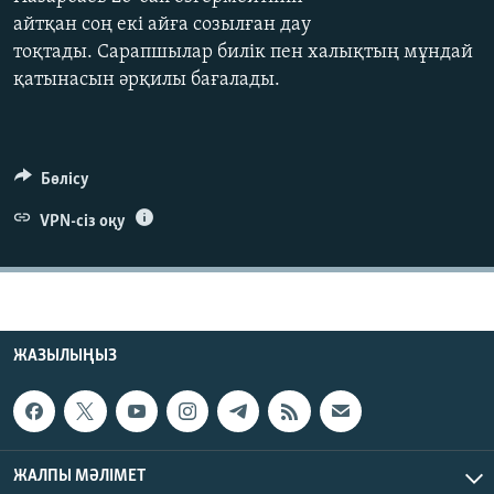
ЖАЗЫЛЫҢЫЗ
айтқан соң екі айға созылған дау
тоқтады. Сарапшылар билік пен халықтың мұндай
қатынасын әрқилы бағалады.
Басқа тілдерде
Бөлісу
VPN-сіз оқу
ЖАЗЫЛЫҢЫЗ
ЖАЛПЫ МӘЛІМЕТ