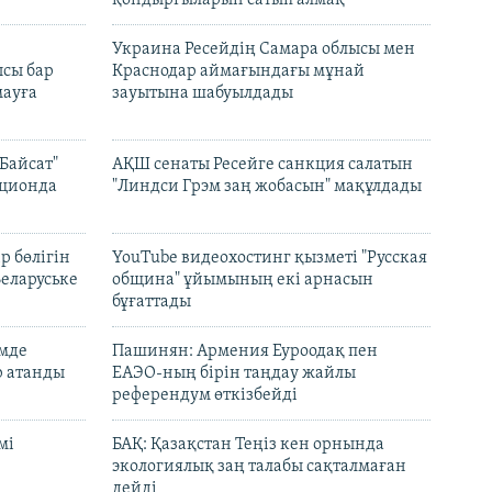
қондырғыларын сатып алмақ
н
Украина Ресейдің Самара облысы мен
сы бар
Краснодар аймағындағы мұнай
ауға
зауытына шабуылдады
Байсат"
АҚШ сенаты Ресейге санкция салатын
кционда
"Линдси Грэм заң жобасын" мақұлдады
р бөлігін
YouTube видеохостинг қызметі "Русская
Беларуське
община" ұйымының екі арнасын
бұғаттады
емде
Пашинян: Армения Еуроодақ пен
р атанды
ЕАЭО-ның бірін таңдау жайлы
референдум өткізбейді
мі
БАҚ: Қазақстан Теңіз кен орнында
экологиялық заң талабы сақталмаған
дейді