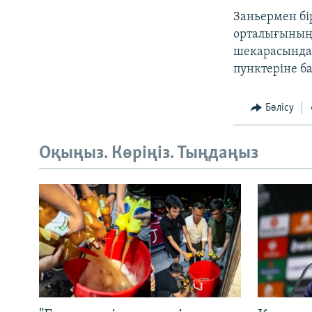
Заньермен бі
орталығының 
шекарасындағ
пунктеріне б
Бөлісу
Оқыңыз. Көріңіз. Тыңдаңыз