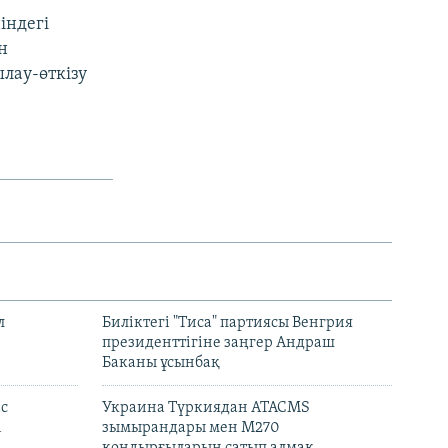
індегі
н
лау-өткізу
л
Биліктегі "Тиса" партиясы Венгрия
президенттігіне заңгер Андраш
Баканы ұсынбақ
с
Украина Түркиядан ATACMS
і
зымырандары мен M270