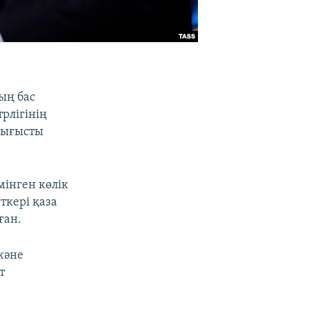
ың бас
рлігінің
тығысты
інген көлік
ткері қаза
ған.
және
т