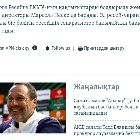
рге Ресейге ЕҚЫҰ-ның қақтығыстарды болдырмау жөн
директоры Марсель Песко да барады. Ол ресей-украи
ы бір бөлігін ресейшіл сепаратистер бақылайтын бақы
арады.
VPN-сіз оқу
Follow us
Принтерден шығару
Жаңалықтар
Самат Смақов "Атырау" футбо
клубының бас бапкері болып
тағайындалды
АҚШ сенаты Тодд Бланшты ба
прокурор лауазымына бекітт