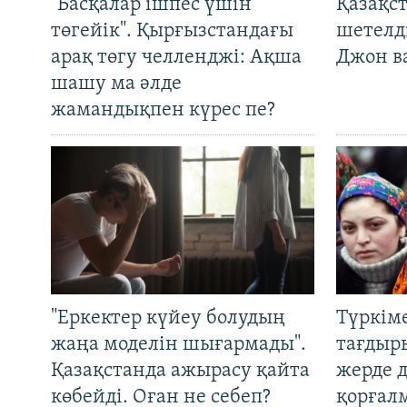
"Басқалар ішпес үшін
Қазақс
төгейік". Қырғызстандағы
шетелді
арақ төгу челленджі: Ақша
Джон ва
шашу ма әлде
жамандықпен күрес пе?
"Еркектер күйеу болудың
Түркім
жаңа моделін шығармады".
тағдыры
Қазақстанда ажырасу қайта
жерде 
көбейді. Оған не себеп?
қорғал