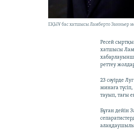
ЕҚЫҰ бас хатшысы Ламберто Занньер ме
Ресей сыртқы
хатшысы Ламб
хабарлауынш
реттеу жолда
23 сәуірде Л
минаға түсіп
тауып, тағы 
Бұған дейін
сепаратистер
алаңдаушылық