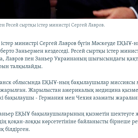
н Ресей сыртқы істер министрі Сергей Лавров.
 істер министрі Сергей Лавров бүгін Мәскеуде ЕҚЫҰ-н
ерто Заньермен кездеседі. Ресей сыртқы істер минист
а, Лавров пен Заньер Украинаның шығысындағы қақ
рын талқылайды.
уганск облысында ЕҚЫҰ-ның бақылаушылар миссиясы м
, жарылған. Жарылыстан америкалық медицина қызме
екі бақылаушы - Германия мен Чехия азаматы жаралан
 Заньер ЕҚЫҰ бақылаушыларының қызметін шектеуге 
дің қоқан-лоққы көрсететініне байланысты бірнеше ре
 білдірген.