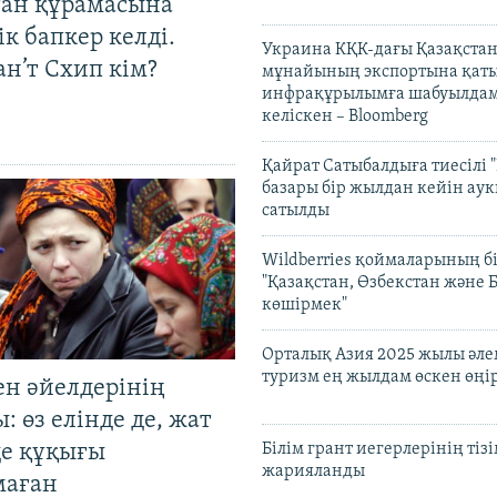
тан құрамасына
к бапкер келді.
Украина КҚК-дағы Қазақста
н’т Схип кім?
мұнайының экспортына қаты
инфрақұрылымға шабуылдам
келіскен – Bloomberg
Қайрат Сатыбалдыға тиесілі "
базары бір жылдан кейін ау
сатылды
Wildberries қоймаларының бі
"Қазақстан, Өзбекстан және 
көшірмек"
Орталық Азия 2025 жылы әл
туризм ең жылдам өскен өңі
ен әйелдерінің
: өз елінде де, жат
де құқығы
Білім грант иегерлерінің тізі
жарияланды
маған