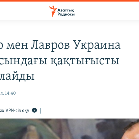
р мен Лавров Украина
сындағы қақтығысты
лайды
л, 14:40
VPN-сіз оқу