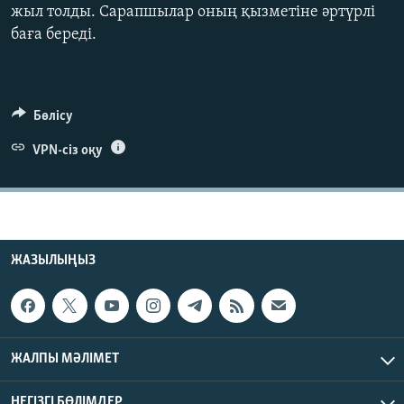
жыл толды. Сарапшылар оның қызметіне әртүрлі
ЖАЗЫЛЫҢЫЗ
баға береді.
Басқа тілдерде
Бөлісу
VPN-сіз оқу
ЖАЗЫЛЫҢЫЗ
ЖАЛПЫ МӘЛІМЕТ
НЕГІЗГІ БӨЛІМДЕР