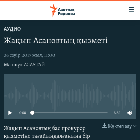
Accessibility
links
Skip
АУДИО
to
ЖАҢАЛЫҚТАР
Жақып Асановтың қызметі
main
САЯСАТ
content
AZATTYQTV
Skip
26 сәуір 2017 жыл, 11:00
to
Мәншүк АСАУТАЙ
ҚАҢТАР ОҚИҒАСЫ
main
АДАМ ҚҰҚЫҚТАРЫ
Navigation
Skip
ӘЛЕУМЕТ
to
No media source currently available
ӘЛЕМ
Search
АРНАЙЫ ЖОБАЛАР
0:00
6:32
Жүктеп алу
Жақып Асановтың бас прокурор
Русский
қызметіне тағайындалғанына бір