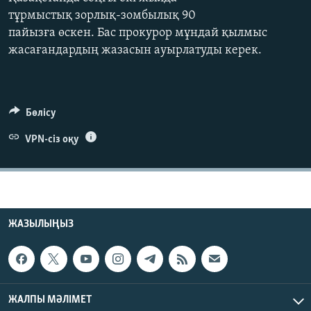
ЖАЗЫЛЫҢЫЗ
тұрмыстық зорлық-зомбылық 90
пайызға өскен. Бас прокурор мұндай қылмыс
жасағандардың жазасын ауырлатуды керек.
Басқа тілдерде
Бөлісу
VPN-сіз оқу
ЖАЗЫЛЫҢЫЗ
ЖАЛПЫ МӘЛІМЕТ