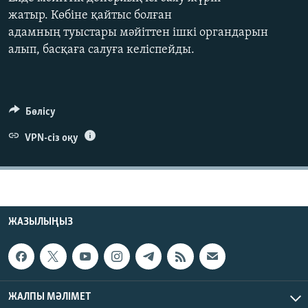
ЖАЗЫЛЫҢЫЗ
жатыр. Көбіне қайтыс болған
адамның туыстары мәйіттен ішкі органдарын
алып, басқаға салуға келіспейды.
Басқа тілдерде
Бөлісу
VPN-сіз оқу
ЖАЗЫЛЫҢЫЗ
ЖАЛПЫ МӘЛІМЕТ