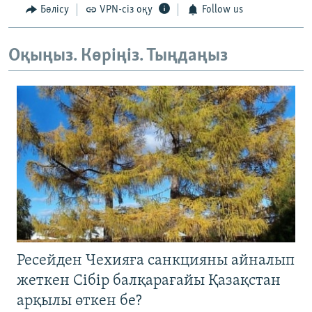
Бөлісу
VPN-сіз оқу
Follow us
Оқыңыз. Көріңіз. Тыңдаңыз
Ресейден Чехияға санкцияны айналып
жеткен Сібір балқарағайы Қазақстан
арқылы өткен бе?