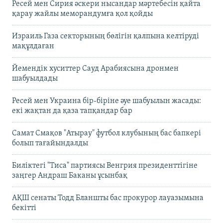
Ресей мен Сирия әскери нысандар мәртебесін қайта
қарау жайлы меморандумға қол қойды
Израиль Газа секторының бөлігін қалпына келтіруді
мақұлдаған
Йемендік хуситтер Сауд Арабиясына дронмен
шабуылдады
Ресей мен Украина бір-біріне әуе шабуылын жасады:
екі жақтан да қаза тапқандар бар
Самат Смақов "Атырау" футбол клубының бас бапкері
болып тағайындалды
Биліктегі "Тиса" партиясы Венгрия президенттігіне
заңгер Андраш Баканы ұсынбақ
АҚШ сенаты Тодд Бланшты бас прокурор лауазымына
бекітті