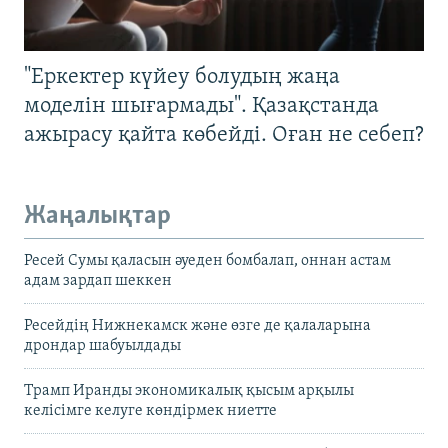
"Еркектер күйеу болудың жаңа
моделін шығармады". Қазақстанда
ажырасу қайта көбейді. Оған не себеп?
Жаңалықтар
Ресей Сумы қаласын әуеден бомбалап, оннан астам
адам зардап шеккен
Ресейдің Нижнекамск және өзге де қалаларына
дрондар шабуылдады
Трамп Иранды экономикалық қысым арқылы
келісімге келуге көндірмек ниетте