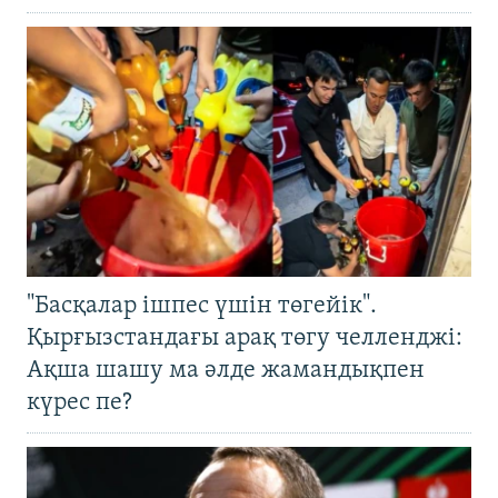
"Басқалар ішпес үшін төгейік".
Қырғызстандағы арақ төгу челленджі:
Ақша шашу ма әлде жамандықпен
күрес пе?