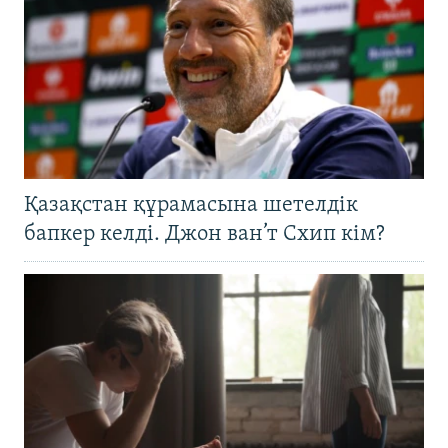
Қазақстан құрамасына шетелдік
бапкер келді. Джон ван’т Схип кім?