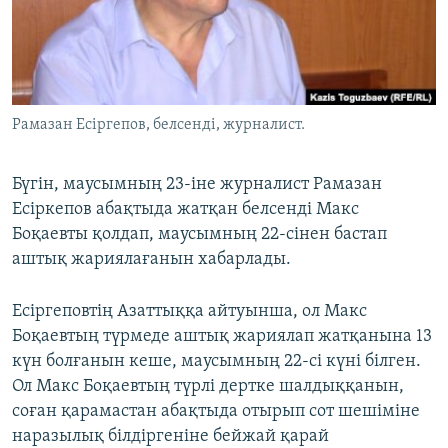
ЖАЗЫЛЫҢЫЗ
Басқа тілдерде
Рамазан Есіргепов, белсенді, журналист.
Бүгін, маусымның 23-іне журналист Рамазан
Есіркепов абақтыда жатқан белсенді Макс
Боқаевты қолдап, маусымның 22-сінен бастап
аштық жариялағанын хабарлады.
Есіргеповтің Азаттыққа айтуынша, ол Макс
Боқаевтың түрмеде аштық жариялап жатқанына 13
күн болғанын кеше, маусымның 22-сі күні білген.
Ол Макс Боқаевтың түрлі дертке шалдыққанын,
соған қарамастан абақтыда отырып сот шешіміне
наразылық білдіргеніне бейжай қарай