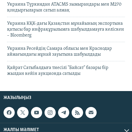
Украина Түркиядан ATACMS зымырандары мен M270
қондырғыларын сатып алмақ
Украина КҚК-дағы Қазақстан мұнайының экспортына
қатысы бар инфрақұрылымға шабуылдамауға келіскен
– Bloomberg
Украина Ресейдің Самара облысы мен Краснодар
аймағындағы мұнай зауытына шабуылдады
Қайрат Сатыбалдыға тиесілі "Байсат" базары бір
жылдан кейін аукционда сатылды
ЖАЗЫЛЫҢЫЗ
ЖАЛПЫ МӘЛІМЕТ