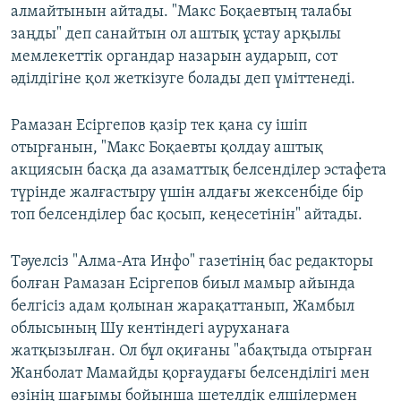
алмайтынын айтады. "Макс Боқаевтың талабы
заңды" деп санайтын ол аштық ұстау арқылы
мемлекеттік органдар назарын аударып, сот
әділдігіне қол жеткізуге болады деп үміттенеді.
Рамазан Есіргепов қазір тек қана су ішіп
отырғанын, "Макс Боқаевты қолдау аштық
акциясын басқа да азаматтық белсенділер эстафета
түрінде жалғастыру үшін алдағы жексенбіде бір
топ белсенділер бас қосып, кеңесетінін" айтады.
Тәуелсіз "Алма-Ата Инфо" газетінің бас редакторы
болған Рамазан Есіргепов биыл мамыр айында
белгісіз адам қолынан жарақаттанып, Жамбыл
облысының Шу кентіндегі ауруханаға
жатқызылған. Ол бұл оқиғаны "абақтыда отырған
Жанболат Мамайды қорғаудағы белсенділігі мен
өзінің шағымы бойынша шетелдік елшілермен