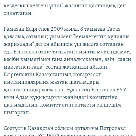
кездескісі келгені үшін" жасалған қастандық деп
сипаттаған.
Рамазан Есіргепов 2009 жылы 8 тамызда Тараз
қалалық сотының үкімімен "мемлекеттік құпияны
жариялады" деген айыппен үш жылға сотталған
еді. Есіргепов өзіне тағылған айыпты мойындамай,
кәсіби қызметімен ғана айналысқанын, өзін "саяси
мақсатпен ғана" соттап жатқанын айтқан.
Есіргеповтің Қазақстанның жоғары сот
инстанцияларына жазған шағымдары
қанағаттандырылмаған. Бұдан соң Есіргепов БҰҰ-
ның Адам құқықтарыы жөніндегі комитетіне
шағымданып, комитет оған қатысты оң шешім
шығарған.
Солтүстік Қазақстан облысы орталығы Петропавл