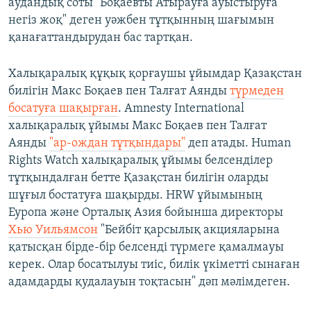
аудандық соты "Боқаевты Атырауға ауыстыруға
негіз жоқ" деген уәжбен тұтқынның шағымын
қанағаттандырудан бас тартқан.
Халықаралық құқық қорғаушы ұйымдар Қазақстан
билігін Макс Боқаев пен Талғат Аянды
түрмеден
босатуға шақырған
. Amnesty International
халықаралық ұйымы Макс Боқаев пен Талғат
Аянды
"ар-ождан тұтқындары"
деп атады. Human
Rights Watch халықаралық ұйымы белсенділер
тұтқындалған бетте Қазақстан билігін оларды
шұғыл бостатуға шақырды. HRW ұйымының
Еуропа және Орталық Азия бойынша директоры
Хью Уильямсон
"Бейбіт қарсылық акцияларына
қатысқан бірде-бір белсенді түрмеге қамалмауы
керек. Олар босатылуы тиіс, билік үкіметті сынаған
адамдарды қудалауын тоқтасын" дәп мәлімдеген.