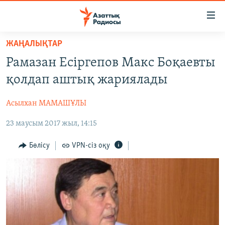
Accessibility
links
Skip
ЖАҢАЛЫҚТАР
to
ЖАҢАЛЫҚТАР
Рамазан Есіргепов Макс Боқаевты
main
САЯСАТ
content
қолдап аштық жариялады
AZATTYQTV
Skip
to
Асылхан МАМАШҰЛЫ
ҚАҢТАР ОҚИҒАСЫ
main
23 маусым 2017 жыл, 14:15
АДАМ ҚҰҚЫҚТАРЫ
Navigation
Skip
ӘЛЕУМЕТ
Бөлісу
VPN-сіз оқу
to
ӘЛЕМ
Search
АРНАЙЫ ЖОБАЛАР
Русский