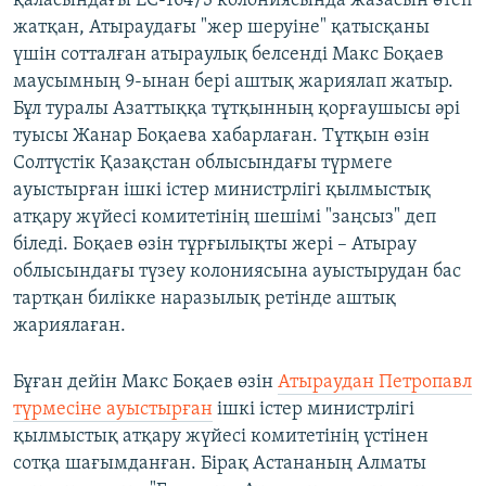
қаласындағы ЕС-164/3 колониясында жазасын өтеп
жатқан, Атыраудағы "жер шеруіне" қатысқаны
үшін сотталған атыраулық белсенді Макс Боқаев
маусымның 9-ынан бері аштық жариялап жатыр.
Бұл туралы Азаттыққа тұтқынның қорғаушысы әрі
туысы Жанар Боқаева хабарлаған. Тұтқын өзін
Солтүстік Қазақстан облысындағы түрмеге
ауыстырған ішкі істер министрлігі қылмыстық
атқару жүйесі комитетінің шешімі "заңсыз" деп
біледі. Боқаев өзін тұрғылықты жері – Атырау
облысындағы түзеу колониясына ауыстырудан бас
тартқан билікке наразылық ретінде аштық
жариялаған.
Бұған дейін Макс Боқаев өзін
Атыраудан Петропавл
түрмесіне ауыстырған
ішкі істер министрлігі
қылмыстық атқару жүйесі комитетінің үстінен
сотқа шағымданған. Бірақ Астананың Алматы